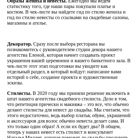
Образы жениха и невесты.
Ежегодно мы ведем
статистику того, где наши пары покупали платье и
костюм. В чек-листе вы найдете гид по стилю жениха и
гид по стилю невесты со ссылками на свадебные салоны,
магазины и ателье.
Декоратор.
Сразу после выбора ресторана вы
познакомитесь с руководителем студии декора нашего
агентства Еленой, которая начнет создавать проект
украшения вашей церемонии и вашего банкетного зала. В
чек-листе этот этап подготовки вы увидите как
отдельный раздел, в который войдут: написание вами
историй о себе, создание проекта и художественные
эскизы.
Стилисты.
В 2020 году мы приняли решение включить в
штат нашего агентства свадебного стилиста. Дело в том,
что репетиция прически и макияжа – это все, что обычно
делают стилисты для невест до свадьбы. Мы считаем, что
этого недостаточно, ведь выбор платья, обуви, украшений
и аксессуаров для волос обычно невеста делает сама. И
это только один образ! А если их будет два? В общем,
теперь у наших невест есть стилист и конcультант
Наталья Миллер, которая поможет до свадьбы продумать