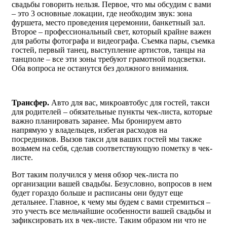
свадьбы говорить нельзя. Первое, что мы обсудим с вами
– это 3 основные локации, где необходим звук: зона
фуршета, место проведения церемонии, банкетный зал.
Второе – профессиональный свет, который крайне важен
для работы фотографа и видеографа. Съемка пары, съемка
гостей, первый танец, выступление артистов, танцы на
танцполе – все эти зоны требуют грамотной подсветки.
Оба вопроса не останутся без должного внимания.
Трансфер.
Авто для вас, микроавтобус для гостей, такси
для родителей – обязательные пункты чек-листа, которые
важно планировать заранее. Мы бронируем авто
напрямую у владельцев, избегая расходов на
посредников. Вызов такси для ваших гостей мы также
возьмем на себя, сделав соответствующую пометку в чек-
листе.
Вот таким получился у меня обзор чек-листа по
организации вашей свадьбы. Безусловно, вопросов в нем
будет гораздо больше и расписаны они будут еще
детальнее. Главное, к чему мы будем с вами стремиться –
это учесть все мельчайшие особенности вашей свадьбы и
зафиксировать их в чек-листе. Таким образом ни что не