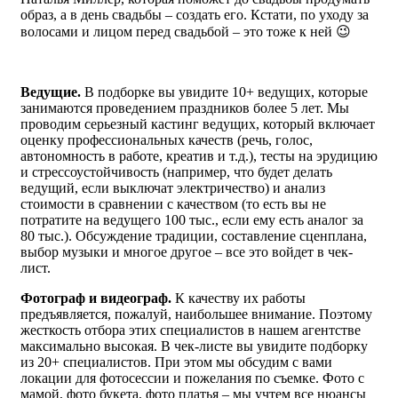
образ, а в день свадьбы – создать его. Кстати, по уходу за
волосами и лицом перед свадьбой – это тоже к ней 😉
Ведущие.
В подборке вы увидите 10+ ведущих, которые
занимаются проведением праздников более 5 лет. Мы
проводим серьезный кастинг ведущих, который включает
оценку профессиональных качеств (речь, голос,
автономность в работе, креатив и т.д.), тесты на эрудицию
и стрессоустойчивость (например, что будет делать
ведущий, если выключат электричество) и анализ
стоимости в сравнении с качеством (то есть вы не
потратите на ведущего 100 тыс., если ему есть аналог за
80 тыс.). Обсуждение традиции, составление сценплана,
выбор музыки и многое другое – все это войдет в чек-
лист.
Фотограф и видеограф.
К качеству их работы
предъявляется, пожалуй, наибольшее внимание. Поэтому
жесткость отбора этих специалистов в нашем агентстве
максимально высокая. В чек-листе вы увидите подборку
из 20+ специалистов. При этом мы обсудим с вами
локации для фотосессии и пожелания по съемке. Фото с
мамой, фото букета, фото платья – мы учтем все нюансы