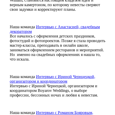
William, становятся настоящим кладезем идей и
верным камертоном, по которому невесты сверяют
свои задумки и корректируют планы.
Наша команда
Интервью с Анастасией, свадебным
декоратором
Все началось с оформления детских праздников,
фотостудий и фотопроектов. Позже я стала проводить
мастер-классы, преподавать в онлайн школе,
заниматься оформлением ресторанов и мероприятий.
Но именно на свадебных оформлениях я нашла то,
что искала.
Наша команда
Интервью с Ириной Чернцецкой,
организатором и координатором
Интервью с Ириной Чернецкой, организатором и
координатором Boyarov Weddings, о выборе
профессии, бессонных ночах и любви к невестам.
Наша команда
Интервью с Романом Бояровым,