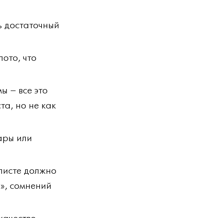
ь достаточный
лото, что
ы – все это
та, но не как
ары или
алисте должно
а», сомнений