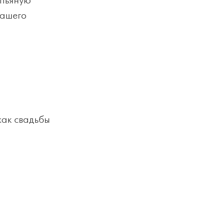
 пьяную
нашего
как свадьбы