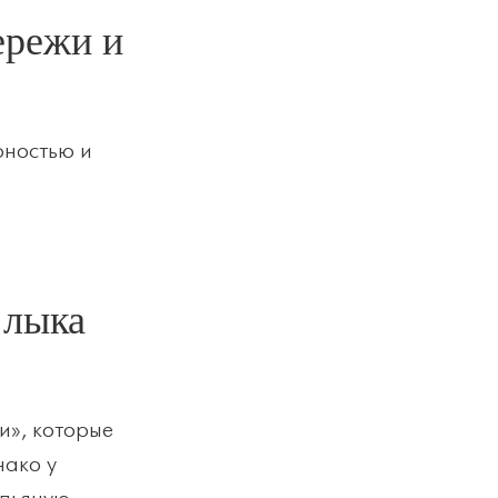
ережи и
рностью и
 лыка
и», которые
нако у