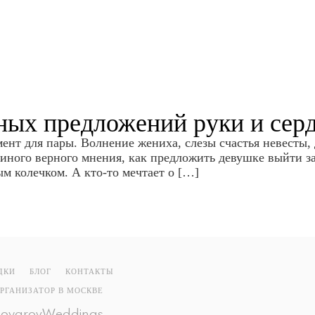
ных предложений руки и сер
нт для пары. Волнение жениха, слезы счастья невесты, 
диного верного мнения, как предложить девушке выйти з
м колечком. А кто-то мечтает о […]
ДКИ
БЛОГ
КОНТАКТЫ
РГАНИЗАТОР В МОСКВЕ
BoyarovWeddings