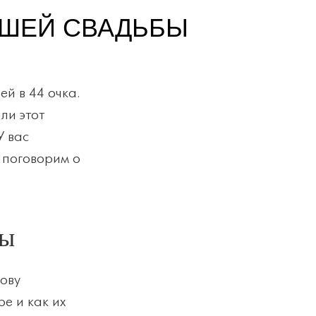
АШЕЙ СВАДЬБЫ
й в 44 очка.
ли этот
У вас
я поговорим о
ты
нову
е и как их