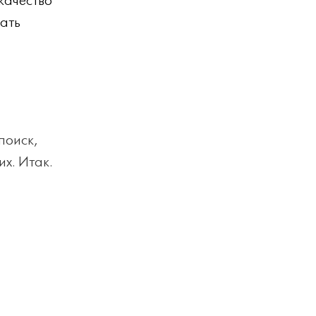
качество
шать
поиск,
х. Итак.