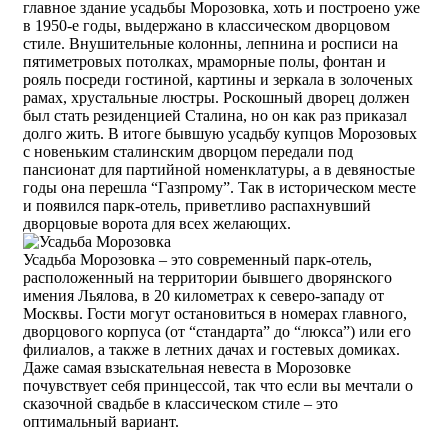
главное здание усадьбы Морозовка, хоть и построено уже
в 1950-е годы, выдержано в классическом дворцовом
стиле. Внушительные колонны, лепнина и росписи на
пятиметровых потолках, мраморные полы, фонтан и
рояль посреди гостиной, картины и зеркала в золоченых
рамах, хрустальные люстры. Роскошный дворец должен
был стать резиденцией Сталина, но он как раз приказал
долго жить. В итоге бывшую усадьбу купцов Морозовых
с новеньким сталинским дворцом передали под
пансионат для партийной номенклатуры, а в девяностые
годы она перешла “Газпрому”. Так в историческом месте
и появился парк-отель, приветливо распахнувший
дворцовые ворота для всех желающих.
Усадьба Морозовка – это современный парк-отель,
расположенный на территории бывшего дворянского
имения Льялова, в 20 километрах к северо-западу от
Москвы. Гости могут остановиться в номерах главного,
дворцового корпуса (от “стандарта” до “люкса”) или его
филиалов, а также в летних дачах и гостевых домиках.
Даже самая взыскательная невеста в Морозовке
почувствует себя принцессой, так что если вы мечтали о
сказочной свадьбе в классическом стиле – это
оптимальный вариант.