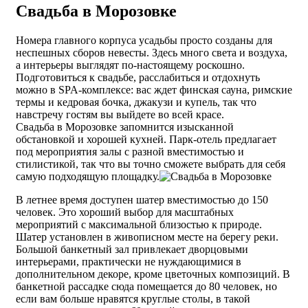
Свадьба в Морозовке
Номера главного корпуса усадьбы просто созданы для
неспешных сборов невесты. Здесь много света и воздуха,
а интерьеры выглядят по-настоящему роскошно.
Подготовиться к свадьбе, расслабиться и отдохнуть
можно в SPA-комплексе: вас ждет финская сауна, римские
термы и кедровая бочка, джакузи и купель, так что
навстречу гостям вы выйдете во всей красе.
Свадьба в Морозовке запомнится изысканной
обстановкой и хорошей кухней. Парк-отель предлагает
под мероприятия залы с разной вместимостью и
стилистикой, так что вы точно сможете выбрать для себя
самую подходящую площадку.
В летнее время доступен шатер вместимостью до 150
человек. Это хороший выбор для масштабных
мероприятий с максимальной близостью к природе.
Шатер установлен в живописном месте на берегу реки.
Большой банкетный зал привлекает дворцовыми
интерьерами, практически не нуждающимися в
дополнительном декоре, кроме цветочных композиций. В
банкетной рассадке сюда помещается до 80 человек, но
если вам больше нравятся круглые столы, в такой