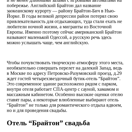
и не менее длинными залами с игровыми автоматами на
побережье. Английский Брайтон дал название
заокеанскому курорту — району Брайтон-Бич в Нью-
Йорке. В годы великой депрессии район потерял свою
привлекательность для отдыхающих, туда стали ехать не
любители ночной жизни, а мигранты из Восточной
Европы. Именно поэтому сейчас американский Брайтон
называют маленькой Одессой, а русскую речь здесь
можно услышать чаще, чем английскую.
Чтобы почувствовать творческую атмосферу этого места,
необязательно совершать перелет на далекий Запад, ведь
в Москве по адресу Петровско-Разумовский проезд, д.29
ждет гостей четырехзвездочный бутик-отель “Брайтон”.
Это современное здание расположено рядом с парком,
внутри отеля работает СПА-центр с сауной, хамамом и
массажным кабинетом. Особенно высокие оценки отелю
ставят пары, а некоторые влюбленные выбирают отель
“Брайтон” не только для романтического отдыха вдвоем,
но и для проведения свадьбы.
Отель “Брайтон” свадьба