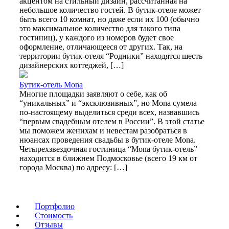
акцентом на стильный дизайн, рассчитанная на
небольшое количество гостей. В бутик-отеле может
быть всего 10 комнат, но даже если их 100 (обычно
это максимальное количество для такого типа
гостиниц), у каждого из номеров будет свое
оформление, отличающееся от других. Так, на
территории бутик-отеля “Родники” находятся шесть
дизайнерских коттеджей, […]
Бутик-отель Mona
Многие площадки заявляют о себе, как об
“уникальных” и “эксклюзивных”, но Mona сумела
по-настоящему выделиться среди всех, назвавшись
“первым свадебным отелем в России”. В этой статье
мы поможем женихам и невестам разобраться в
нюансах проведения свадьбы в бутик-отеле Mona.
Четырехзвездочная гостиница “Mona бутик-отель”
находится в ближнем Подмосковье (всего 19 км от
города Москва) по адресу: […]
Портфолио
Стоимость
Отзывы