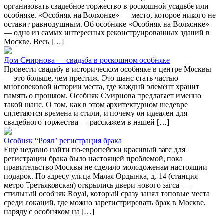
организовать свадебное торжество в роскошной усадьбе или
особняке. «Особняк на Волхонке» — место, которое никого не
оставит равнодушным. Об особняке «Особняк на Волхонке»
— одно из самых интересных реконструированных зданий в
Москве. Весь […]
Дом Смирнова — свадьба в роскошном особняке
Провести свадьбу в историческом особняке в центре Москвы
— это больше, чем престиж. Это шанс стать частью
многовековой истории места, где каждый элемент хранит
память о прошлом. Особняк Смирнова предлагает именно
такой шанс. О том, как в этом архитектурном шедевре
сплетаются времена и стили, и почему он идеален для
свадебного торжества — расскажем в нашей […]
Особняк “Роял” регистрация брака
Еще недавно найти по-европейски красивый загс для
регистрации брака было настоящей проблемой, пока
правительство Москвы не сделало молодоженам настоящий
подарок. По адресу улица Малая Ордынка, д. 14 (станция
метро Третьяковская) открылись двери нового загса —
стильный особняк Royal, который сразу занял топовые места
среди локаций, где можно зарегистрировать брак в Москве,
наряду с особняком на […]