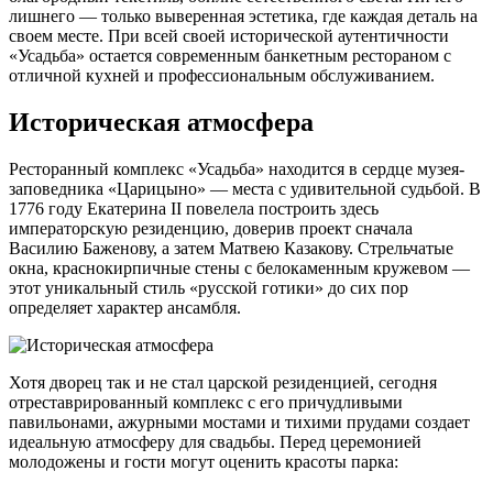
лишнего — только выверенная эстетика, где каждая деталь на
своем месте. При всей своей исторической аутентичности
«Усадьба» остается современным банкетным рестораном с
отличной кухней и профессиональным обслуживанием.
Историческая атмосфера
Ресторанный комплекс «Усадьба» находится в сердце музея-
заповедника «Царицыно» — места с удивительной судьбой. В
1776 году Екатерина II повелела построить здесь
императорскую резиденцию, доверив проект сначала
Василию Баженову, а затем Матвею Казакову. Стрельчатые
окна, краснокирпичные стены с белокаменным кружевом —
этот уникальный стиль «русской готики» до сих пор
определяет характер ансамбля.
Хотя дворец так и не стал царской резиденцией, сегодня
отреставрированный комплекс с его причудливыми
павильонами, ажурными мостами и тихими прудами создает
идеальную атмосферу для свадьбы. Перед церемонией
молодожены и гости могут оценить красоты парка: