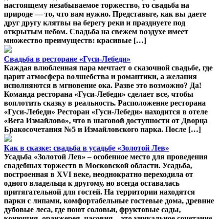
настоящему незабываемое торжество, то свадьба на
природе — то, что вам нужно. Представьте, как вы даете
друг другу клятвы на берегу реки и празднуете под
открытым небом. Свадьба на свежем воздухе имеет
множество преимуществ: красивые […]
Свадьба в ресторане «Гуси-Лебеди»
Каждая влюбленная пара мечтает о сказочной свадьбе, где
царит атмосфера волшебства и романтики, а желания
исполняются в мгновение ока. Разве это возможно? Да!
Команда ресторана «Гуси-Лебеди» сделает все, чтобы
воплотить сказку в реальность. Расположение ресторана
«Гуси-Лебеди» Ресторан «Гуси-Лебеди» находится в отеле
«Вега Измайлово», что в шаговой доступности от Дворца
Бракосочетания №5 и Измайловского парка. После […]
Как в сказке: свадьба в усадьбе «Золотой Лев»
Усадьба «Золотой Лев» – особенное место для проведения
свадебных торжеств в Московской области. Усадьба,
построенная в XVI веке, неоднократно переходила от
одного владельца к другому, но всегда оставалась
притягательной для гостей. На территории находятся
парки с липами, комфортабельные гостевые дома, древние
дубовые леса, где поют соловьи, фруктовые сады,
конюшня, оранжерея, часовня – это уникальное сочетание