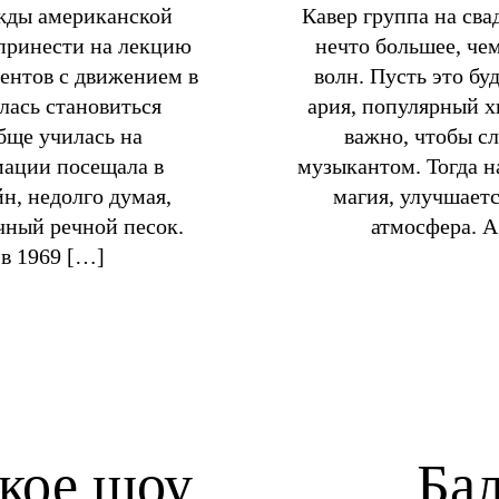
жды американской
Кавер группа на сва
принести на лекцию
нечто большее, че
ентов с движением в
волн. Пусть это бу
лась становиться
ария, популярный 
бще училась на
важно, чтобы сл
мации посещала в
музыкантом. Тогда н
йн, недолго думая,
магия, улучшаетс
чный речной песок.
атмосфера. 
, в 1969 […]
кое шоу
Бал