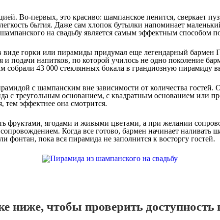
ицией. Во-первых, это красиво: шампанское пенится, сверкает п
 легкость бытия. Даже сам хлопок бутылки напоминает маленьки
 шампанского на свадьбу является самым эффектным способом по
 в виде горки или пирамиды придумал еще легендарный бармен 
 и подачи напитков, по которой училось не одно поколение барм
ам собрали 43 000 стеклянных бокала в грандиозную пирамиду в
рамидой с шампанским вне зависимости от количества гостей.
ида с треугольным основанием, с квадратным основанием или пр
, тем эффектнее она смотрится.
ть фруктами, ягодами и живыми цветами, а при желании сопров
опровождением. Когда все готово, бармен начинает наливать ш
ли фонтан, пока вся пирамида не заполнится к восторгу гостей.
е ниже, чтобы проверить доступность в