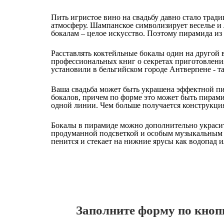
Пить игристое вино на свадьбу давно стало трад
атмосферу. Шампанское символизирует веселье и
бокалам – целое искусство. Поэтому пирамида из
Расставлять коктейльные бокалы один на другой
профессиональных книг о секретах приготовления
установили в бельгийском городе Антверпене - т
Ваша свадьба может быть украшена эффектной пи
бокалов, причем по форме это может быть пирам
одной линии. Чем больше получается конструкция
Бокалы в пирамиде можно дополнительно украси
продуманной подсветкой и особым музыкальным с
пенится и стекает на нижние ярусы как водопад и
Заполните форму по кнопк