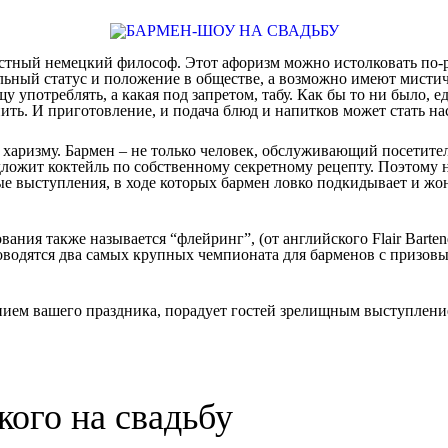
известный немецкий философ. Этот афоризм можно истолковать п
альный статус и положение в обществе, а возможно имеют мистич
у употреблять, а какая под запретом, табу. Как бы то ни было, 
опить. И приготовление, и подача блюд и напитков может стать н
харизму. Бармен – не только человек, обслуживающий посетителе
едложит коктейль по собственному секретному рецепту. Поэтому 
 выступления, в ходе которых бармен ловко подкидывает и жон
ния также называется “флейринг”, (от английского Flair Barten
роводятся два самых крупных чемпионата для барменов с призов
нием вашего праздника, порадует гостей зрелищным выступление
ого на свадьбу