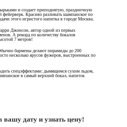
узырьками и создает приподнятую, праздничную
й фейерверк. Красиво разливать шампанское по
дачи этого игристого напитка в городе Москва.
Гарри Джонсон, автор одной из первых
енов. А рекорд по количеству бокалов
ысотой 7 метров!
 Обычно бармены делают пирамиды до 200
осто несколько ярусов фужеров, выстроенных по
одить спецэффектами: дымящимся сухим льдом,
ампанское в самый верхний бокал, напиток
 вашу дату и узнать цену!