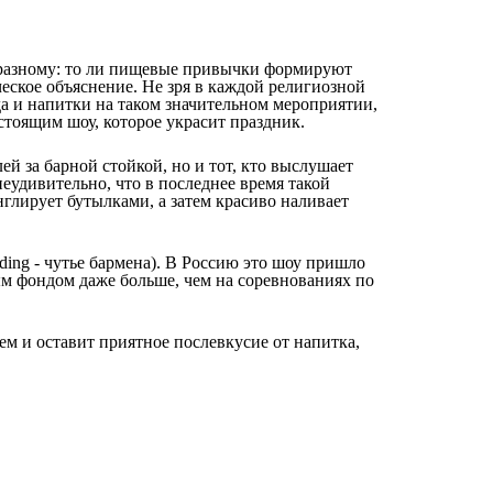
о-разному: то ли пищевые привычки формируют
еское объяснение. Не зря в каждой религиозной
еда и напитки на таком значительном мероприятии,
астоящим шоу, которое украсит праздник.
й за барной стойкой, но и тот, кто выслушает
неудивительно, что в последнее время такой
глирует бутылками, а затем красиво наливает
ding - чутье бармена). В Россию это шоу пришло
ым фондом даже больше, чем на соревнованиях по
м и оставит приятное послевкусие от напитка,