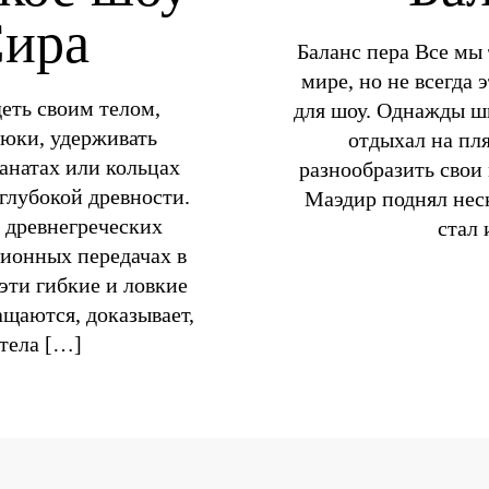
Сира
Баланс пера Все мы 
мире, но не всегда 
еть своим телом,
для шоу. Однажды ш
рюки, удерживать
отдыхал на пля
канатах или кольцах
разнообразить свои 
глубокой древности.
Маэдир поднял неск
 древнегреческих
стал 
зионных передачах в
 эти гибкие и ловкие
щаются, доказывает,
 тела […]