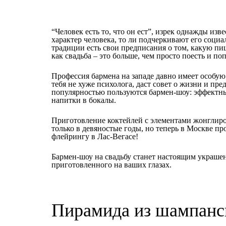
“Человек есть то, что он ест”, изрек однажды 
характер человека, то ли подчеркивают его соци
традиции есть свои предписания о том, какую пищ
как свадьба – это больше, чем просто поесть и п
Профессия бармена на западе давно имеет особую 
тебя не хуже психолога, даст совет о жизни и пр
популярностью пользуются бармен-шоу: эффектные
напитки в бокалы.
Приготовление коктейлей с элементами жонглирова
только в девяностые годы, но теперь в Москве п
флейрингу в Лас-Вегасе!
Бармен-шоу на свадьбу станет настоящим украше
приготовленного на ваших глазах.
Пирамида из шампанск