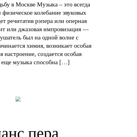
дьбу в Москве Музыка – это всегда
м физическое колебание звуковых
дет речитатив рэпера или оперная
хит или джазовая импровизация —
ушатель был на одной волне с
ачинается химия, возникает особая
я настроение, создается особая
А еще музыка способна […]
анс пера