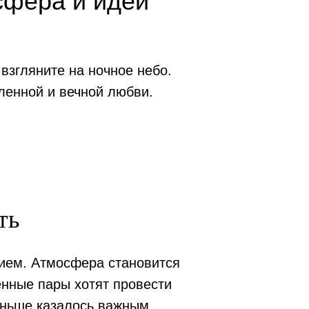
сфера и идеи
взгляните на ночное небо.
ленной и вечной любви.
ть
ием. Атмосфера становится
нные пары хотят провести
раньше казалось важным,