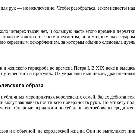
 для рук — не исключение. Чтобы разобраться, зачем невесты на
коло четырех тысяч лет, и большую часть этого времени перчатк
и стали не только полезным предметом, но и модным аксессуаро
ыло серьезным оскорблением, за которым обычно следовала дуэл
к и женского гардероба во времена Петра I. В XIX веке в высше
для путешествий и прогулок. Их украшали вышивкой, драгоценны
олевского образа
а публичных мероприятиях королевских семей, балах дебютанто
и могут закрывать почти всю поверхность руки. По этикету под
рчатки. Оперные перчатки и по сей день востребованы среди же
ов и в обычной, не королевской жизни. Они не выполняют ника