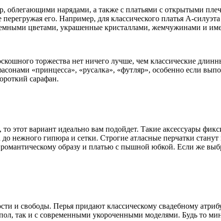
р, облегающими нарядами, а также с платьями с открытыми пле
 перегружая его. Например, для классического платья А-силуэта 
ъемными цветами, украшенные кристаллами, жемчужинами и им
кошного торжества нет ничего лучше, чем классические длинны
фасонами «принцесса», «русалка», «футляр», особенно если вып
короткий сарафан.
, то этот вариант идеально вам подойдет. Такие аксессуары фи
са до нежного гипюра и сетки. Строгие атласные перчатки стан
к романтическому образу и платью с пышной юбкой. Если же вы
ости и свободы. Перья придают классическому свадебному атриб
ол, так и с современными укороченными моделями. Будь то мини