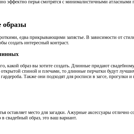
нно эффектно перья смотрятся с минималистичными атласными п
е образы
ороткими, едва прикрывающими запястье. В зависимости от стил
тобы создать интересный контраст.
длинных
о, какой образ вы хотите создать. Длинные придают свадебному
 с открытой спиной и плечами, то длинные перчатки будут лучш
ардероба. Также они подходят для росписи в загсе, прогулки и
тья оставляет место для загадки. Ажурные аксессуары отлично с
 в свадебный образ, это ваш вариант.