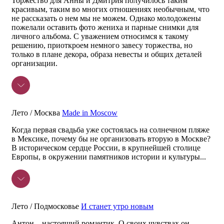
Торжество для Анны и Дмитрия получилось таким
красивым, таким во многих отношениях необычным, что
не рассказать о нем мы не можем. Однако молодожены
пожелали оставить фото жениха и парные снимки для
личного альбома. С уважением относимся к такому
решению, приоткроем немного завесу торжества, но
только в плане декора, образа невесты и общих деталей
организации.
Лето / Москва
Made in Moscow
Когда первая свадьба уже состоялась на солнечном пляже
в Мексике, почему бы не организовать вторую в Москве?
В историческом сердце России, в крупнейшей столице
Европы, в окружении памятников истории и культуры...
Лето / Подмосковье
И станет утро новым
Антон – настоящий романтик. О своих чувствах он