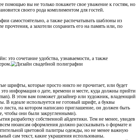
ее помощью вы не только покажете свое уважение к гостям, но
тановится своего рода комплиментом для гостей.
фии самостоятельно, а также распечатывать шаблоны из
 прочтения, а захотели сохранить его на память или, по
н: это сочетание удобства, узнаваемости, а также
ером.
ые шрифты, которые просто никто не прочитает, или будет
это информация о дате, времени и месте, куда должны прийти
oman). В этом вам поможет дизайнер или художник, владеющий
ы. В идеале используется не готовый шрифт, а буквы
о листа, на котором написано приглашение, он должен быть
ше, чтобы они были закругленными).
обытия разработку собственной айдентики. Тем не менее, увидев
 всем нюансам оформления должно рассказывать о формате и
очтительной цветовой палитры одежды, но не менее важную
ьный сам текст, какие украшения использованы.