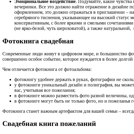
Эмоциональное воздействие
. Подумайте, какие чувства
вечеринки. Все это должно найти отражение в дизайне п
оформлением, это должно отражаться в приглашении – нач
серебряного тиснения, указывающее на высокий статус м
консервативным, с более яркими и смелыми сочетаниями 
(не ярко-белой, чуть шероховатой), а также натуральной,
Фотокнига свадебная
Современные люди живут в цифровом мире, и большинство фотог
совершенно особое событие, которое нуждается в более долгой
Чем отличается фотокнига от фотоальбома:
фотокнигу удобнее держать в руках, фотографии не скольз
у фотокниги уникальный дизайн и полиграфия, вы можете
вас, учитывая все пожелания;
в фотокниге можно разместить фото разной величины, одн
в фотокниге могут быть не только фото, но и пожеланья г
Фотокнига станет важным артефактом для вашей семьи – всегда 
Свадебная книга пожеланий