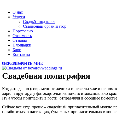
О нас
Услуги
Свадьба под ключ
Свадебный организатор
Портфолио
Стоимость
Отзывы
Площадки
Блог
Контакты
8 495 128-36-12
ПЕРЕЗВОНИТЕ МНЕ
Свадебная полиграфия
Когда-то давно (современные женихи и невесты уже и не помн
дарили друг другу фотокарточки на память и максимально крас
Ну а чтобы пригласить в гости, отправляли в соседнее помест
Сейчас все куда проще – свадебный пригласительный можно по
позаботиться о настоящих, бумажных пригласительных в конв