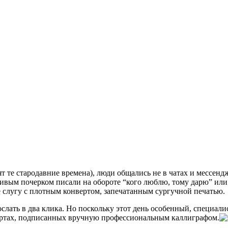
ят те стародавние времена), люди общались не в чатах и мессе
ивым почерком писали на обороте “кого люблю, тому дарю” или 
ье слугу с плотным конвертом, запечатанным сургучной печатью.
слать в два клика. Но поскольку этот день особенный, специал
ертах, подписанных вручную профессиональным каллиграфом.