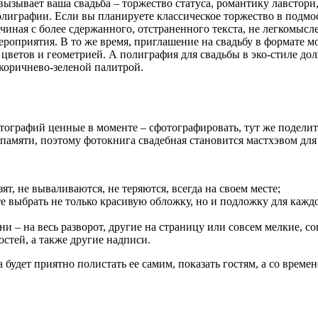
 вызывает ваша свадьба – торжество статуса, романтику лавстор
олиграфии. Если вы планируете классическое торжество в подмо
иная с более сдержанного, отстраненного текста, не легкомысле
ероприятия. В то же время, приглашение на свадьбу в формате м
цветов и геометрией. А полиграфия для свадьбы в эко-стиле д
 коричнево-зеленой палитрой.
рафий ценные в моменте – сфотографировать, тут же поделиться 
 памяти, поэтому фотокнига свадебная становится мастхэвом для
ят, не вываливаются, не теряются, всегда на своем месте;
 выбрать не только красивую обложку, но и подложку для каждо
и – на весь разворот, другие на страницу или совсем мелкие, 
остей, а также другие надписи.
будет приятно полистать ее самим, показать гостям, а со време