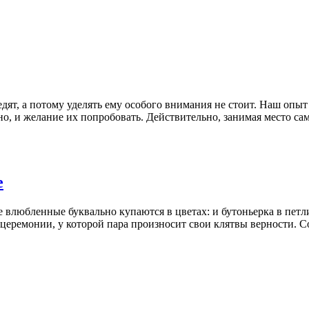
дят, а потому уделять ему особого внимания не стоит. Наш опы
но, и желание их попробовать. Действительно, занимая место с
е
влюбленные буквально купаются в цветах: и бутоньерка в петлиц
а церемонии, у которой пара произносит свои клятвы верности