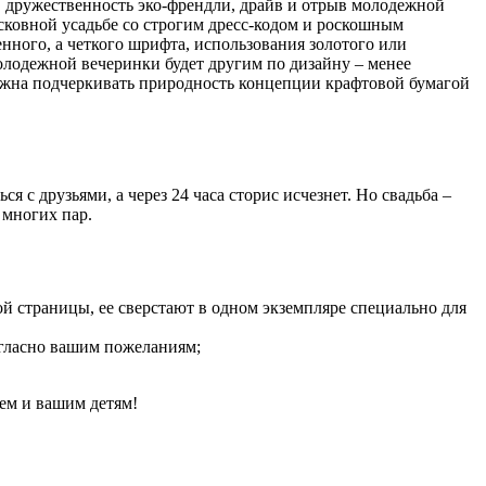
и, дружественность эко-френдли, драйв и отрыв молодежной
сковной усадьбе со строгим дресс-кодом и роскошным
нного, а четкого шрифта, использования золотого или
олодежной вечеринки будет другим по дизайну – менее
олжна подчеркивать природность концепции крафтовой бумагой
с друзьями, а через 24 часа сторис исчезнет. Но свадьба –
 многих пар.
й страницы, ее сверстают в одном экземпляре специально для
согласно вашим пожеланиям;
нем и вашим детям!