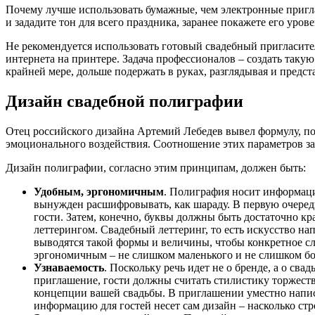
Почему лучше использовать бумажные, чем электронные пригла
и зададите тон для всего праздника, заранее покажете его уро
Не рекомендуется использовать готовый свадебный пригласите
интернета на принтере. Задача профессионалов – создать такую
крайней мере, дольше подержать в руках, разглядывая и предст
Дизайн свадебной полиграфии
Отец российского дизайна Артемий Лебедев вывел формулу, по 
эмоционального воздействия. Соотношение этих параметров за
Дизайн полиграфии, согласно этим принципам, должен быть:
Удобным, эргономичным
. Полиграфия носит информаци
вынужден расшифровывать, как шараду. В первую очередь
гости. Затем, конечно, буквы должны быть достаточно 
леттерингом. Свадебный леттеринг, то есть искусство на
выводятся такой формы и величины, чтобы конкретное сл
эргономичным – не слишком маленького и не слишком бол
Узнаваемость
. Поскольку речь идет не о бренде, а о сва
приглашение, гости должны считать стилистику торжест
концепции вашей свадьбы. В приглашении уместно написа
информацию для гостей несет сам дизайн – насколько с