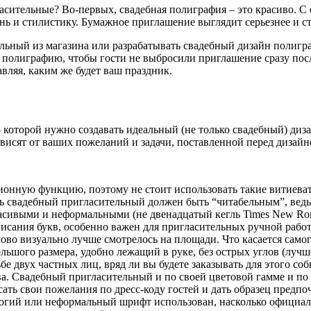
сительные? Во-первых, свадебная полиграфия – это красиво. С 
вень и стилистику. Бумажное приглашение выглядит серьезнее и с
льный из магазина или разрабатывать свадебный дизайн полигра
 полиграфию, чтобы гости не выбросили приглашение сразу после
авляя, каким же будет ваш праздник.
которой нужно создавать идеальный (не только свадебный) дизай
висят от ваших пожеланий и задачи, поставленной перед дизайн
онную функцию, поэтому не стоит использовать такие витиеват
 свадебный пригласительный должен быть “читабельным”, ведь 
красивыми и неформальными (не двенадцатый кегль Times New R
писания букв, особенно важен для пригласительных ручной работ
ово визуально лучше смотрелось на площади. Что касается самог
ьшого размера, удобно лежащий в руке, без острых углов (луч
дьбе двух частных лиц, вряд ли вы будете заказывать для этого с
ва. Свадебный пригласительный и по своей цветовой гамме и по
ть свои пожелания по дресс-коду гостей и дать образец предп
трогий или неформальный шрифт использован, насколько официал