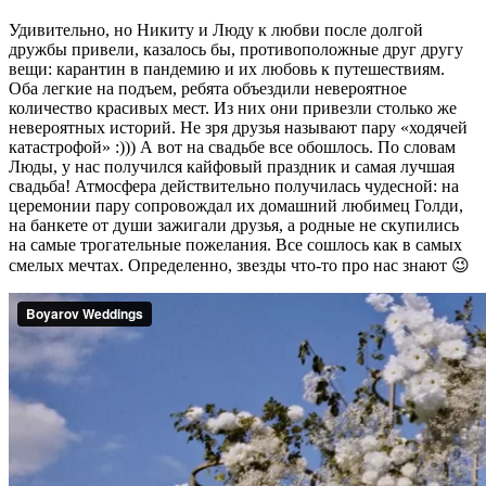
Удивительно, но Никиту и Люду к любви после долгой
дружбы привели, казалось бы, противоположные друг другу
вещи: карантин в пандемию и их любовь к путешествиям.
Оба легкие на подъем, ребята объездили невероятное
количество красивых мест. Из них они привезли столько же
невероятных историй. Не зря друзья называют пару «ходячей
катастрофой» :))) А вот на свадьбе все обошлось. По словам
Люды, у нас получился кайфовый праздник и самая лучшая
свадьба! Атмосфера действительно получилась чудесной: на
церемонии пару сопровождал их домашний любимец Голди,
на банкете от души зажигали друзья, а родные не скупились
на самые трогательные пожелания. Все сошлось как в самых
смелых мечтах. Определенно, звезды что-то про нас знают 😉