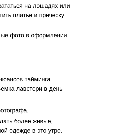
 кататься на лошадях или
тить платье и прическу
тные фото в оформлении
нюансов тайминга
ъемка лавстори в день
фотографа.
елать более живые,
ой одежде в это утро.