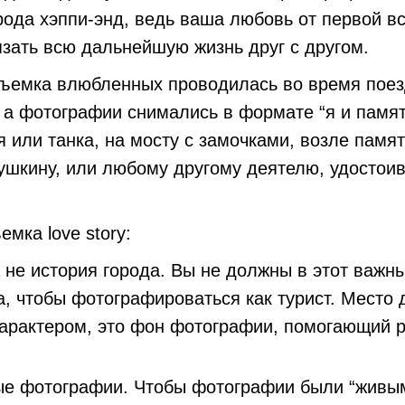
рода хэппи-энд, ведь ваша любовь от первой в
зать всю дальнейшую жизнь друг с другом.
ъемка влюбленных проводилась во время поез
 а фотографии снимались в формате “я и памят
я или танка, на мосту с замочками, возле памя
ушкину, или любому другому деятелю, удостои
мка love story:
 не история города
. Вы не должны в этот важн
а, чтобы фотографироваться как турист. Место
арактером, это фон фотографии, помогающий ра
ные фотографии
. Чтобы фотографии были “живы