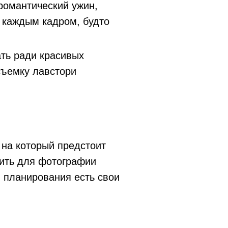
романтический ужин,
д каждым кадром, будто
ать ради красивых
съемку лавстори
 на который предстоит
ить для фотографии
в планирования есть свои