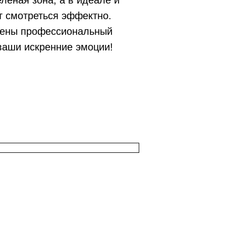
леная зона, а в идеале и
т смотреться эффектно.
стены профессиональный
ваши искренние эмоции!