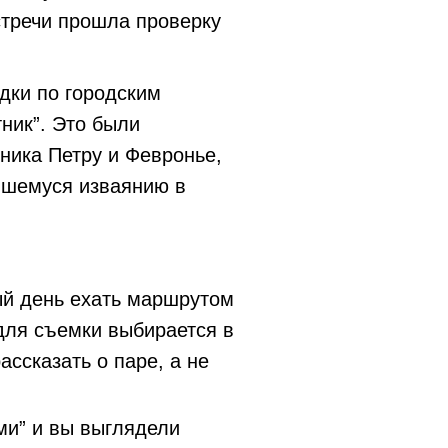
стречи прошла проверку
дки по городским
ник”. Это были
тника Петру и Февронье,
вшемуся изваянию в
ый день ехать маршрутом
 для съемки выбирается в
ссказать о паре, а не
ми” и вы выглядели