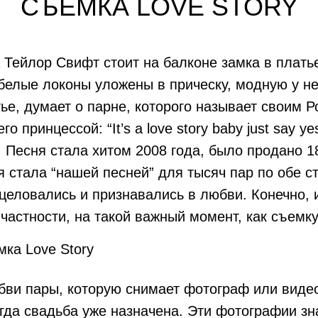
СЪЕМКА LOVE STORY
 Тейлор Свифт стоит на балконе замка в плать
елые локоны уложены в прическу, модную у не
тье, думает о парне, которого называет своим Р
го принцессой: “It’s a love story baby just say y
”). Песня стала хитом 2008 года, было продано 
стала “нашей песней” для тысяч пар по обе ст
целовались и признавались в любви. Конечно, 
 частности, на такой важный момент, как съемк
юбви пары, которую снимает фотограф или вид
 когда свадьба уже назначена. Эти фотографии 