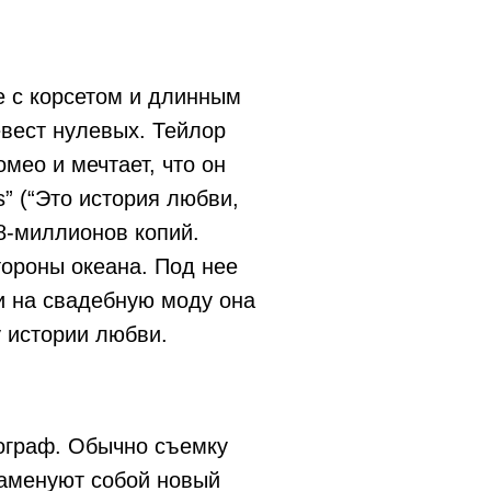
е с корсетом и длинным
вест нулевых. Тейлор
омео и мечтает, что он
es” (“Это история любви,
18-миллионов копий.
ороны океана. Под нее
и на свадебную моду она
у истории любви.
еограф. Обычно съемку
знаменуют собой новый