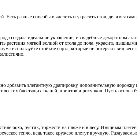
й. Есть разные способы выделить и украсить стол, делимся са
ода создала идеальное украшение, и свадебные декораторы акт
ть растения мягкой волной от стола до пола, украсить пышным
иума используйте стойкие сорта, которые не потеряют вид весь 
еалистично.
о добавить элегантную драпировку, дополнительную дорожку и
тических блестящих тканей, принтов и рисунков. Пусть основа б
тиле бохо, рустик, торжеств на пляже и в лесу. Изящным плетен
овеческое тепло, ведь такое кружево плетут вручную. Раздуваем