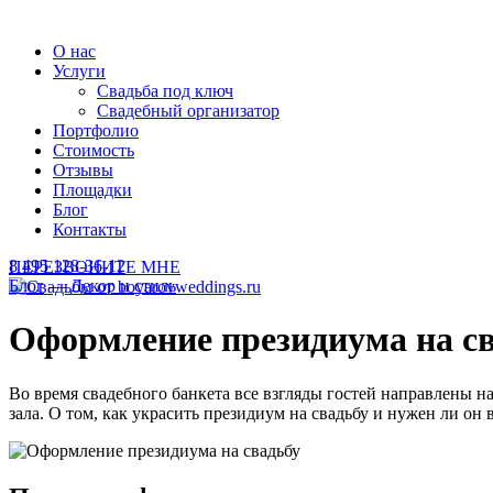
О нас
Услуги
Свадьба под ключ
Свадебный организатор
Портфолио
Стоимость
Отзывы
Площадки
Блог
Контакты
8 495 128-36-12
ПЕРЕЗВОНИТЕ МНЕ
Блог
—
Декор и стиль
Оформление президиума на с
Во время свадебного банкета все взгляды гостей направлены н
зала. О том, как украсить президиум на свадьбу и нужен ли он 