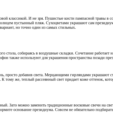
овой классикой. И не зря. Пушистые кисти пампасной травы в
солнцем пустынный пляж. Сухоцветами украшают сам президиум, 
 вариант, но точно один из самых стильных.
ого стола, собираясь в воздушные складки. Сочетание работает н
шифон также используют для украшения пространства позади пре
ь, просто добавив света. Мерцающими гирляндами украшают ст
. К тому же, теплый рассеянный свет придает коже оттенок, ко
ый. Зато можно заменить традиционные восковые свечи на свет
формите основание президиума. Совсем не обязательно подбират