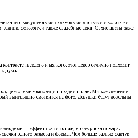
 сочетании с высушенными пальмовыми листьями и золотыми
задник, фотозону, а также свадебные арки. Сухие цветы даже
а контрасте твердого и мягкого, этот декор отлично подходит
зидиума.
ол, цветочные композиции и задний план. Мягкое свечение
торый выигрышно смотрится на фото. Девушки будут довольны!
одиодные — эффект почти тот же, но без риска пожара.
ь свечки одного размера и формы. Чем больше разных фактур,