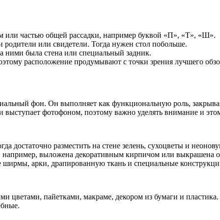
 или частью общей рассадки, например буквой «П», «Т», «Ш».
и родители или свидетели. Тогда нужен стол побольше.
за ними была стена или специальный задник.
оэтому расположение продумывают с точки зрения лучшего обзо
циальный фон. Он выполняет как функциональную роль, закрыва
и выступает фотофоном, поэтому важно уделять внимание и этом
да достаточно разместить на стене зелень, сухоцветы и неонов
чно, например, выложена декоративным кирпичом или выкрашена 
 ширмы, арки, драпированную ткань и специальные конструкци
 цветами, пайетками, макраме, декором из бумаги и пластика. 
ебные.