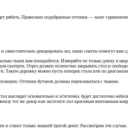
удет рябить. Правильно подобранные оттенки — залог гармоничн
 и самостоятельно декорировать зал, наши советы помогут вам с
сколько ткани вам понадобится. Измеряйте не только длину и шир
для скатерти. Отрез должен полностью закрывать стол и свободн
и. Такую дорожку можно пусть поперек стола или по диагонали. 
позицию. Оттенки бутонов должны перекликаться с тканью.
стол выглядит основательно и эстетично, будет достаточно небо
е внизу тот же декор или застелите пол красивым винтажным ков
н и станет только лишней тратой денег. Рассмотрим эти случаи.