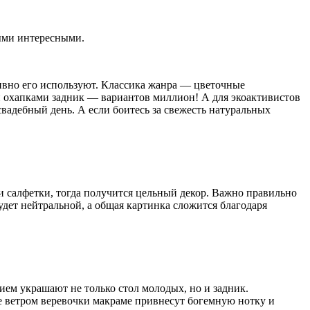
мыми интересными.
ивно его используют. Классика жанра — цветочные
и охапками задник — вариантов миллион! А для экоактивистов
свадебный день. А если боитесь за свежесть натуральных
 салфетки, тогда получится цельный декор. Важно правильно
удет нейтральной, а общая картинка сложится благодаря
ием украшают не только стол молодых, но и задник.
ые ветром веревочки макраме привнесут богемную нотку и