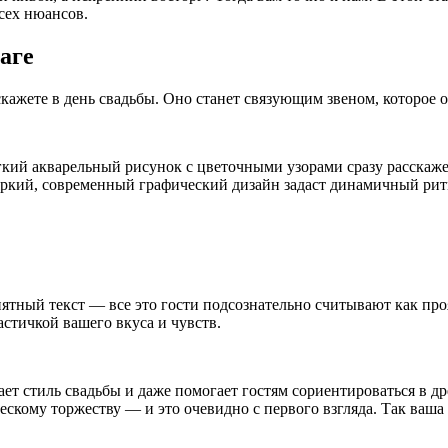
сех нюансов.
аге
кажете в день свадьбы. Оно станет связующим звеном, которое о
егкий акварельный рисунок с цветочными узорами сразу расскаж
А яркий, современный графический дизайн задаст динамичный р
нятный текст — все это гости подсознательно считывают как пр
астичкой вашего вкуса и чувств.
ет стиль свадьбы и даже помогает гостям сориентироваться в д
ескому торжеству — и это очевидно с первого взгляда. Так ваша 