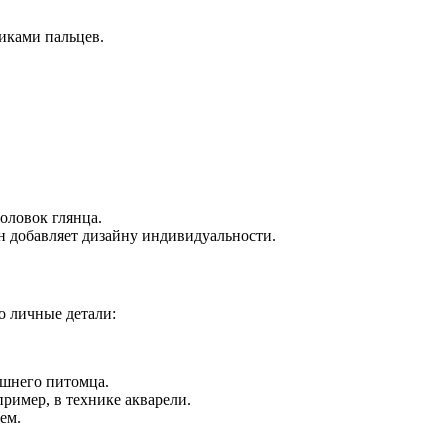
иками пальцев.
оловок глянца.
н добавляет дизайну индивидуальности.
о личные детали:
ашнего питомца.
ример, в технике акварели.
ем.