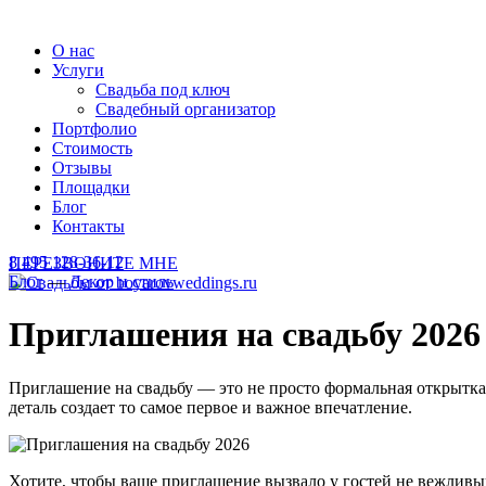
О нас
Услуги
Свадьба под ключ
Свадебный организатор
Портфолио
Стоимость
Отзывы
Площадки
Блог
Контакты
8 495 128-36-12
ПЕРЕЗВОНИТЕ МНЕ
Блог
—
Декор и стиль
Приглашения на свадьбу 2026
Приглашение на свадьбу — это не просто формальная открытка,
деталь создает то самое первое и важное впечатление.
Хотите, чтобы ваше приглашение вызвало у гостей не вежливый 