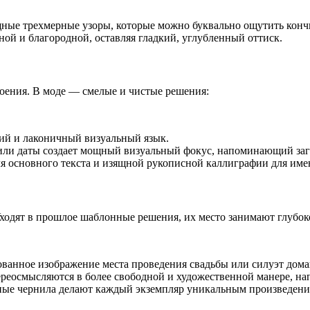
ящные трехмерные узоры, которые можно буквально ощутить конч
ной и благородной, оставляя гладкий, углубленный оттиск.
оения. В моде — смелые и чистые решения:
кий и лаконичный визуальный язык.
ли даты создает мощный визуальный фокус, напоминающий заг
я основного текста и изящной рукописной каллиграфии для име
ходят в прошлое шаблонные решения, их место занимают глубок
ованное изображение места проведения свадьбы или силуэт дом
еосмысляются в более свободной и художественной манере, нап
ые чернила делают каждый экземпляр уникальным произведени