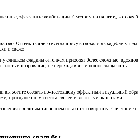
ыщенные, эффектные комбинации. Смотрим на палитру, которая бу
остью. Оттенки синего всегда присутствовали в свадебных трад
ски и свежо.
ну слишком сладким оттенкам приходят более сложные, вдохно
гкость и очарование, не переходя в излишнюю слащавость.
и вы хотите создать по-настоящему эффектный визуальный обра
ми, приглушенным светом свечей и золотыми акцентами.
иглашения с золотым тиснением остаются фаворитом. Сочетание 
онцепцию свадьбы