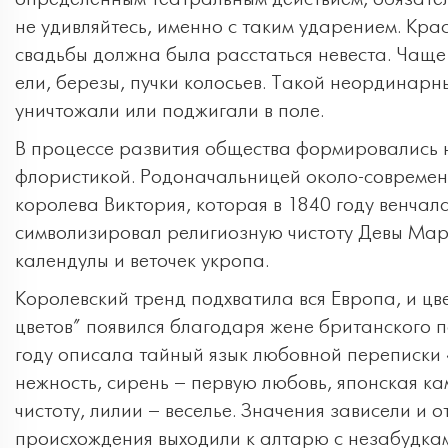
не удивляйтесь, именно с таким ударением. Кра
свадьбы должна была расстаться невеста. Чаще 
ели, березы, пучки колосьев. Такой неординар
уничтожали или поджигали в поле.
В процессе развития общества формировались 
флористикой. Родоначальницей около-современн
королева Виктория, которая в 1840 году венчала
символизировал религиозную чистоту Девы Мари
календулы и веточек укропа.
Королевский тренд подхватила вся Европа, и цв
цветов” появился благодаря жене британского 
году описала тайный язык любовной переписки
нежность, сирень – первую любовь, японская ка
чистоту, лилии – веселье. Значения зависели и 
происхождения выходили к алтарю с незабудкам