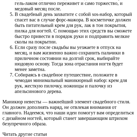
гель-лаком отлично переживет и само торжество, и
медовый месяц после.
В свадебный день захватите с собой sos-набор, который
спасет вас в случае форс-мажора. В косметичке должен
быть питательный крем для рук, лак в тон покрытия,
пилка для ногтей. С помощью этих средств вы сможете
быстро привести в порядок руки и подправить мелкие
сколы на покрытии.
Если сразу после свадьбы вы уезжаете в отпуск на
месяц, и вам жизненно важно сохранить пальчики в
приличном состоянии на долгий срок, выбирайте
нюдовую основу. Тогда зона отрастания ногтя будет
менее заметна.
Собираясь в свадебное путешествие, положите в
чемодан минимальный маникюрный набор: крем для
рук, жесткую пилочку, ножницы и палочку из
апельсинового дерева.
Маникюр невесты — важнейший элемент свадебного стиля.
Он должен дополнять наряд, не отвлекая внимания от
главного. Надеемся, что наши идеи помогут вам определиться
с дизайном ногтей, который станет завершающим штрихом
безупречного образа.
Читать другие статьи