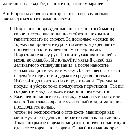
маникюра на свадьбе, начните подготовку заранее.
Вот 6 простых советов, которые позволят вам дольше
наслаждаться красивыми ногтями.
Подлечите поврежденные ногти. Опытный мастер
скроет несовершенства, но стойкость покрытия
гарантировать не сможет. За несколько месяцев до
торжества пропейте курс витаминов и укрепляйте
ногтевую пластину лечебными средствами.
Подготовьте кожу рук. Начните ухаживать за ней за
месяц до свадьбы. Используйте мягкий скраб для
деликатного отшелушивания, а после наносите
увлажняющий крем или маску. Для лучшего эффекта
надевайте перчатки и держите средство полчаса.
Избегайте долгого контакта рук с водой. При мытье
посуды и уборке тоже пользуйтесь перчатками. Так вы
сохраните кожу гладкой, нежной и шелковистой.
Ежедневно наносите на кутикулу масло миндаля или
какао. Так кожа сохранит ухоженный вид, и маникюр
продержится дольше.
Чтобы не беспокоиться о стойкости маникюра как
минимум две недели, выбирайте гель-лак или акрил.
Такое покрытие надежно защитит ногтевую пластину и
сделает ее идеально гладкой. Свадебный маникюр с