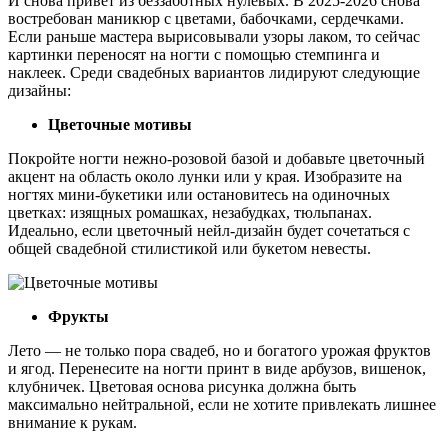
И снова привет из беззаботных нулевых. В 2025-2026 снова
востребован маникюр с цветами, бабочками, сердечками.
Если раньше мастера вырисовывали узоры лаком, то сейчас
картинки переносят на ногти с помощью стемпинга и
наклеек. Среди свадебных вариантов лидируют следующие
дизайны:
Цветочные мотивы
Покройте ногти нежно-розовой базой и добавьте цветочный
акцент на область около лунки или у края. Изобразите на
ногтях мини-букетики или остановитесь на одиночных
цветках: изящных ромашках, незабудках, тюльпанах.
Идеально, если цветочный нейл-дизайн будет сочетаться с
общей свадебной стилистикой или букетом невесты.
Фрукты
Лето — не только пора свадеб, но и богатого урожая фруктов
и ягод. Перенесите на ногти принт в виде арбузов, вишенок,
клубничек. Цветовая основа рисунка должна быть
максимально нейтральной, если не хотите привлекать лишнее
внимание к рукам.