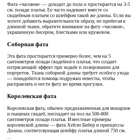
Фата «часовня» — доходит до пола и простирается на 3-5
см. позади платья. Ее часто надевают вместе со
свадебным платьем со шлейфом такой же длины. Если вы
хотите добавить выразительности образу, не прибегая к
длинной ткани, обратите внимание на фату «часовня»,
украшенную бисером, блестками или кружевом.
Соборная фата
Эта фата простирается примерно более, чем на 5
сантиметров позади свадебного платья, что создает
потрясающий эффект при ходьбе и позировании для
портретов. Ткань соборной длины требует особого ухода
— понадобится помощь подружки невесты, чтобы
расправлять и нести фату во время прогулки.
Королевская фата
Королевская фата, обычно предназначенная для монархов
и пышных свадеб, ниспадает на пол на 500-800
сантиметров позади платья. Известные примеры
королевской длины — фата Хейли Бибер и принцессы
Дианы, соответсвующая шлейфу платья длиной 750 см.