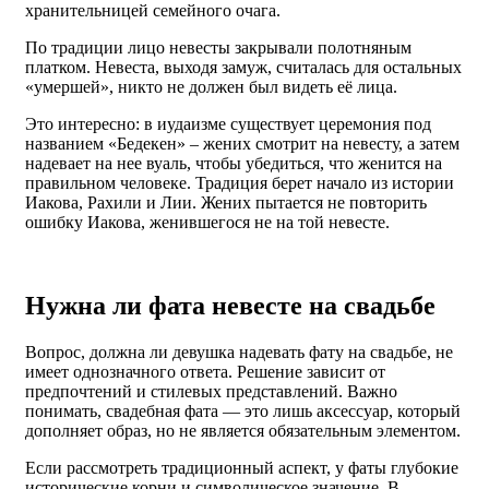
хранительницей семейного очага.
По традиции лицо невесты закрывали полотняным
платком. Невеста, выходя замуж, считалась для остальных
«умершей», никто не должен был видеть её лица.
Это интересно: в иудаизме существует церемония под
названием «Бедекен» – жених смотрит на невесту, а затем
надевает на нее вуаль, чтобы убедиться, что женится на
правильном человеке. Традиция берет начало из истории
Иакова, Рахили и Лии. Жених пытается не повторить
ошибку Иакова, женившегося не на той невесте.
Нужна ли фата невесте на свадьбе
Вопрос, должна ли девушка надевать фату на свадьбе, не
имеет однозначного ответа. Решение зависит от
предпочтений и стилевых представлений. Важно
понимать, свадебная фата — это лишь аксессуар, который
дополняет образ, но не является обязательным элементом.
Если рассмотреть традиционный аспект, у фаты глубокие
исторические корни и символическое значение. В