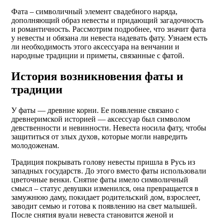
Фата – символичный элемент свадебного наряда,
дополняющий образ невесты и придающий загадочность
и романтичность. Рассмотрим подробнее, что значит фата
у невесты и обязана ли невеста надевать фату. Узнаем есть
ли необходимость этого аксессуара на венчании и
народные традиции и приметы, связанные с фатой.
История возникновения фаты и
традиции
У фаты — древние корни. Ее появление связано с
древнеримской историей — аксессуар был символом
девственности и невинности. Невеста носила фату, чтобы
защититься от злых духов, которые могли навредить
молодоженам.
Традиция покрывать голову невесты пришла в Русь из
западных государств. До этого вместо фаты использовали
цветочные венки. Снятие фаты имело символичный
смысл – статус девушки изменился, она превращается в
замужнюю даму, покидает родительский дом, взрослеет,
заводит семью и готова к появлению на свет малышей.
После снятия вуали невеста становится женой и