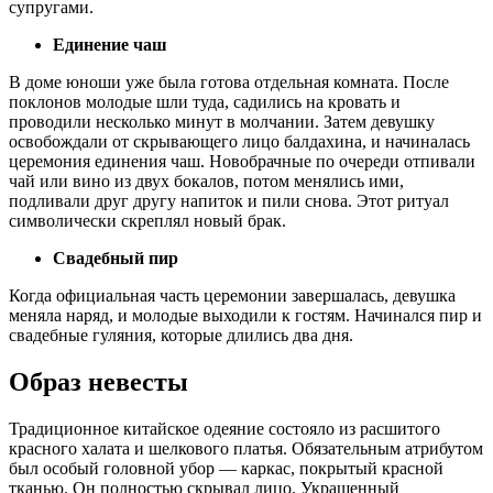
супругами.
Единение чаш
В доме юноши уже была готова отдельная комната. После
поклонов молодые шли туда, садились на кровать и
проводили несколько минут в молчании. Затем девушку
освобождали от скрывающего лицо балдахина, и начиналась
церемония единения чаш. Новобрачные по очереди отпивали
чай или вино из двух бокалов, потом менялись ими,
подливали друг другу напиток и пили снова. Этот ритуал
символически скреплял новый брак.
Свадебный пир
Когда официальная часть церемонии завершалась, девушка
меняла наряд, и молодые выходили к гостям. Начинался пир и
свадебные гуляния, которые длились два дня.
Образ невесты
Традиционное китайское одеяние состояло из расшитого
красного халата и шелкового платья. Обязательным атрибутом
был особый головной убор — каркас, покрытый красной
тканью. Он полностью скрывал лицо. Украшенный