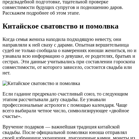
предсвадебной подготовке, тщательной проверке
совместимости будущих супругов и подношению даров.
Расскажем подробнее об этом этапе.
Китайское сватовство и помолвка
Когда семья жениха находила подходящую невесту, они
направляли к ней сваху с дарами. Опытная вершительница
судеб не только сообщала о намерениях юноши жениться, но и
узнавала всю информацию о девушке, ее родителях, братьях и
сестрах. Эти данные учитывались при составлении гороскопа
совместимости, от которого зависело, состоится свадьба или
нет.
Если гадание предрекало счастливый союз, то следующим
этапом рассчитывали дату свадьбы. Ее узнавали
профессиональные астрологи с помощью календаря. Чаще
всего выбирали четное число, символизирующее «двойное
счастье».
Вручение подарков — важнейшая традиция китайской
свадьбы. После официальной помолвки юноша отправлял
своей избраннице украшения, драгоценные камни, монеты из