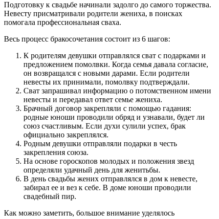
Подготовку к свадьбе начинали задолго до самого торжества.
Невесту присматривали родители жениха, в поисках
помогала профессиональная сваха.
Весь процесс бракосочетания состоит из 6 шагов:
К родителям девушки отправлялся сват с подарками и
предложением помолвки. Когда семья давала согласие,
он возвращался с новыми дарами. Если родители
невесты их принимали, помолвку подтверждали.
Сват запрашивал информацию о потомственном имени
невесты и передавал ответ семье жениха.
Брачный договор закрепляли с помощью гадания:
родные юноши проводили обряд и узнавали, будет ли
союз счастливым. Если духи сулили успех, брак
официально закреплялся.
Родным девушки отправляли подарки в честь
закрепления союза.
На основе гороскопов молодых и положения звезд
определяли удачный день для женитьбы.
В день свадьбы жених отправлялся в дом к невесте,
забирал ее и вез к себе. В доме юноши проводили
свадебный пир.
Как можно заметить, большое внимание уделялось