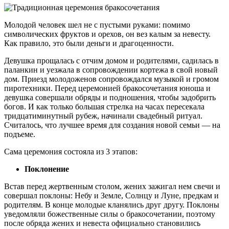
Молодой человек шел не с пустыми руками: помимо
символических фруктов и орехов, он вез калым за невесту.
Как правило, это были деньги и драгоценности.
Девушка прощалась с отчим домом и родителями, садилась в
паланкин и уезжала в сопровождении кортежа в свой новый
дом. Приезд молодоженов сопровождался музыкой и громом
пиротехники. Перед церемонией бракосочетания юноша и
девушка совершали обряды и подношения, чтобы задобрить
богов. И как только большая стрелка на часах пересекала
тридцатиминутный рубеж, начинали свадебный ритуал.
Считалось, что лучшее время для создания новой семьи — на
подъеме.
Сама церемония состояла из 3 этапов:
Поклонение
Встав перед жертвенным столом, жених зажигал нем свечи и
совершал поклоны: Небу и Земле, Солнцу и Луне, предкам и
родителям. В конце молодые кланялись друг другу. Поклоны
уведомляли божественные силы о бракосочетании, поэтому
после обряда жених и невеста официально становились