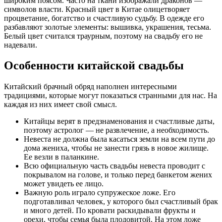
широким поясом. Часто на ткани изображали драконов —
символов власти. Красный цвет в Китае олицетворяет
процветание, богатство и счастливую судьбу. В одежде его
разбавляют золотые элементы: вышивка, украшения, тесьма.
Белый цвет считался траурным, поэтому на свадьбу его не
надевали.
Особенности китайской свадьбы
Китайский брачный обряд наполнен интересными
традициями, которые могут показаться странными для нас. На
каждая из них имеет свой смысл.
Китайцы верят в предзнаменования и счастливые даты,
поэтому астролог — не развлечение, а необходимость.
Невеста не должна была касаться земли на всем пути до
дома жениха, чтобы не занести грязь в новое жилище.
Ее везли в паланкине.
Всю официальную часть свадьбы невеста проводит с
покрывалом на голове, и только перед банкетом жених
может увидеть ее лицо.
Важную роль играло супружеское ложе. Его
подготавливал человек, у которого был счастливый брак
и много детей. По кровати раскидывали фрукты и
орехи, чтобы семья была плодовитой. На этом ложе