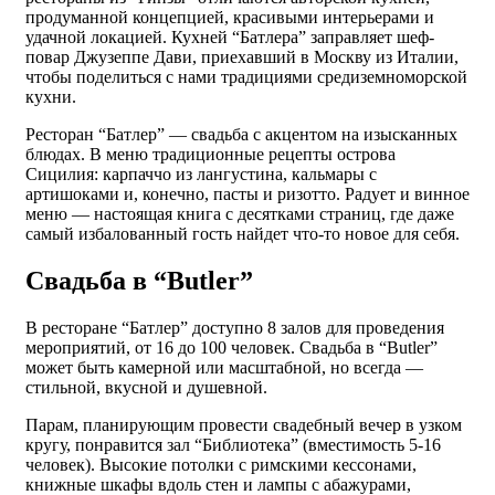
продуманной концепцией, красивыми интерьерами и
удачной локацией. Кухней “Батлера” заправляет шеф-
повар Джузеппе Дави, приехавший в Москву из Италии,
чтобы поделиться с нами традициями средиземноморской
кухни.
Ресторан “Батлер” — свадьба с акцентом на изысканных
блюдах. В меню традиционные рецепты острова
Сицилия: карпаччо из лангустина, кальмары с
артишоками и, конечно, пасты и ризотто. Радует и винное
меню — настоящая книга с десятками страниц, где даже
самый избалованный гость найдет что-то новое для себя.
Свадьба в “Butler”
В ресторане “Батлер” доступно 8 залов для проведения
мероприятий, от 16 до 100 человек. Свадьба в “Butler”
может быть камерной или масштабной, но всегда —
стильной, вкусной и душевной.
Парам, планирующим провести свадебный вечер в узком
кругу, понравится зал “Библиотека” (вместимость 5-16
человек). Высокие потолки с римскими кессонами,
книжные шкафы вдоль стен и лампы с абажурами,