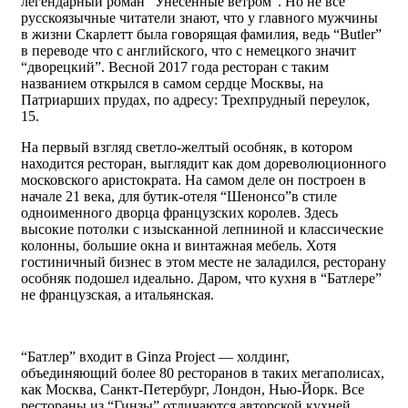
легендарный роман “Унесенные ветром”. Но не все
русскоязычные читатели знают, что у главного мужчины
в жизни Скарлетт была говорящая фамилия, ведь “Butler”
в переводе что с английского, что с немецкого значит
“дворецкий”. Весной 2017 года ресторан с таким
названием открылся в самом сердце Москвы, на
Патриарших прудах, по адресу: Трехпрудный переулок,
15.
На первый взгляд светло-желтый особняк, в котором
находится ресторан, выглядит как дом дореволюционного
московского аристократа. На самом деле он построен в
начале 21 века, для бутик-отеля “Шенонсо”в стиле
одноименного дворца французских королев. Здесь
высокие потолки с изысканной лепниной и классические
колонны, большие окна и винтажная мебель. Хотя
гостиничный бизнес в этом месте не заладился, ресторану
особняк подошел идеально. Даром, что кухня в “Батлере”
не французская, а итальянская.
“Батлер” входит в Ginza Project — холдинг,
объединяющий более 80 ресторанов в таких мегаполисах,
как Москва, Санкт-Петербург, Лондон, Нью-Йорк. Все
рестораны из “Гинзы” отличаются авторской кухней,