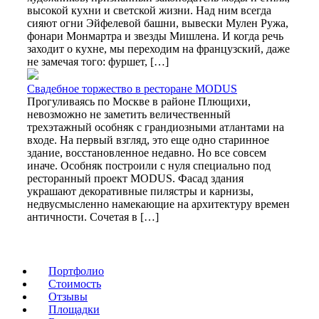
высокой кухни и светской жизни. Над ним всегда
сияют огни Эйфелевой башни, вывески Мулен Ружа,
фонари Монмартра и звезды Мишлена. И когда речь
заходит о кухне, мы переходим на французский, даже
не замечая того: фуршет, […]
Свадебное торжество в ресторане MODUS
Прогуливаясь по Москве в районе Плющихи,
невозможно не заметить величественный
трехэтажный особняк с грандиозными атлантами на
входе. На первый взгляд, это еще одно старинное
здание, восстановленное недавно. Но все совсем
иначе. Особняк построили с нуля специально под
ресторанный проект MODUS. Фасад здания
украшают декоративные пилястры и карнизы,
недвусмысленно намекающие на архитектуру времен
античности. Сочетая в […]
Портфолио
Стоимость
Отзывы
Площадки