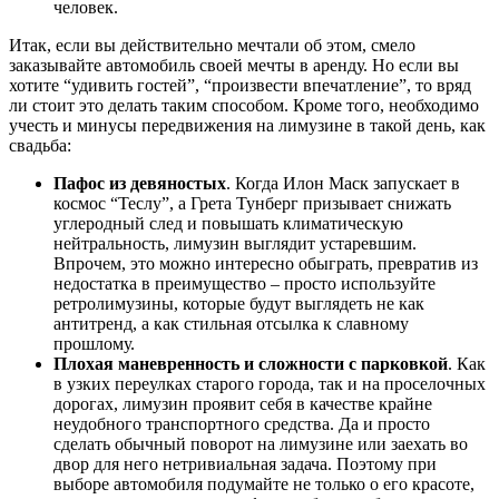
человек.
Итак, если вы действительно мечтали об этом, смело
заказывайте автомобиль своей мечты в аренду. Но если вы
хотите “удивить гостей”, “произвести впечатление”, то вряд
ли стоит это делать таким способом. Кроме того, необходимо
учесть и минусы передвижения на лимузине в такой день, как
свадьба:
Пафос из девяностых
. Когда Илон Маск запускает в
космос “Теслу”, а Грета Тунберг призывает снижать
углеродный след и повышать климатическую
нейтральность, лимузин выглядит устаревшим.
Впрочем, это можно интересно обыграть, превратив из
недостатка в преимущество – просто используйте
ретролимузины, которые будут выглядеть не как
антитренд, а как стильная отсылка к славному
прошлому.
Плохая маневренность и сложности с парковкой
. Как
в узких переулках старого города, так и на проселочных
дорогах, лимузин проявит себя в качестве крайне
неудобного транспортного средства. Да и просто
сделать обычный поворот на лимузине или заехать во
двор для него нетривиальная задача. Поэтому при
выборе автомобиля подумайте не только о его красоте,