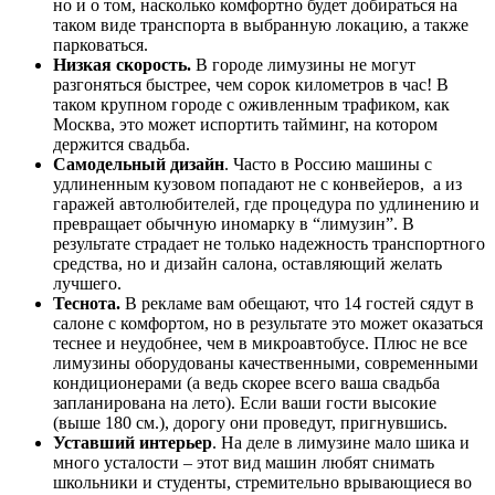
но и о том, насколько комфортно будет добираться на
таком виде транспорта в выбранную локацию, а также
парковаться.
Низкая скорость.
В городе лимузины не могут
разгоняться быстрее, чем сорок километров в час! В
таком крупном городе с оживленным трафиком, как
Москва, это может испортить тайминг, на котором
держится свадьба.
Самодельный дизайн
. Часто в Россию машины с
удлиненным кузовом попадают не с конвейеров, а из
гаражей автолюбителей, где процедура по удлинению и
превращает обычную иномарку в “лимузин”. В
результате страдает не только надежность транспортного
средства, но и дизайн салона, оставляющий желать
лучшего.
Теснота.
В рекламе вам обещают, что 14 гостей сядут в
салоне с комфортом, но в результате это может оказаться
теснее и неудобнее, чем в микроавтобусе. Плюс не все
лимузины оборудованы качественными, современными
кондиционерами (а ведь скорее всего ваша свадьба
запланирована на лето). Если ваши гости высокие
(выше 180 см.), дорогу они проведут, пригнувшись.
Уставший интерьер
. На деле в лимузине мало шика и
много усталости – этот вид машин любят снимать
школьники и студенты, стремительно врывающиеся во