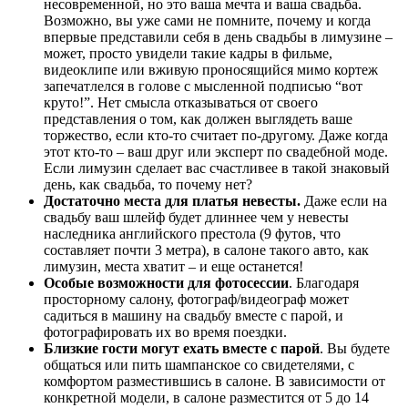
несовременной, но это ваша мечта и ваша свадьба.
Возможно, вы уже сами не помните, почему и когда
впервые представили себя в день свадьбы в лимузине –
может, просто увидели такие кадры в фильме,
видеоклипе или вживую проносящийся мимо кортеж
запечатлелся в голове с мысленной подписью “вот
круто!”. Нет смысла отказываться от своего
представления о том, как должен выглядеть ваше
торжество, если кто-то считает по-другому. Даже когда
этот кто-то – ваш друг или эксперт по свадебной моде.
Если лимузин сделает вас счастливее в такой знаковый
день, как свадьба, то почему нет?
Достаточно места для платья невесты.
Даже если на
свадьбу ваш шлейф будет длиннее чем у невесты
наследника английского престола (9 футов, что
составляет почти 3 метра), в салоне такого авто, как
лимузин, места хватит – и еще останется!
Особые возможности для фотосессии
. Благодаря
просторному салону, фотограф/видеограф может
садиться в машину на свадьбу вместе с парой, и
фотографировать их во время поездки.
Близкие гости могут ехать вместе с парой
. Вы будете
общаться или пить шампанское со свидетелями, с
комфортом разместившись в салоне. В зависимости от
конкретной модели, в салоне разместится от 5 до 14