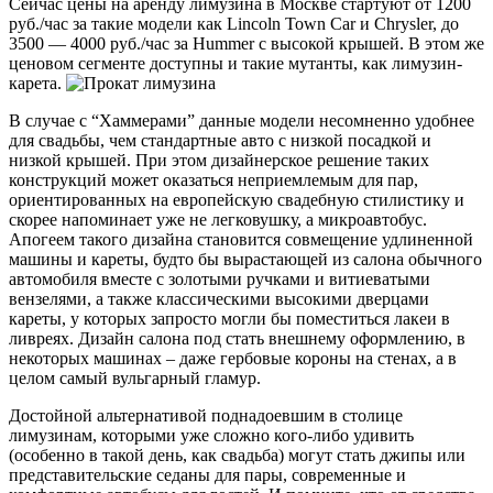
Сейчас цены на аренду лимузина в Москве стартуют от 1200
руб./час за такие модели как Lincoln Town Car и Chrysler, до
3500 — 4000 руб./час за Hummer с высокой крышей. В этом же
ценовом сегменте доступны и такие мутанты, как лимузин-
карета.
В случае с “Хаммерами” данные модели несомненно удобнее
для свадьбы, чем стандартные авто с низкой посадкой и
низкой крышей. При этом дизайнерское решение таких
конструкций может оказаться неприемлемым для пар,
ориентированных на европейскую свадебную стилистику и
скорее напоминает уже не легковушку, а микроавтобус.
Апогеем такого дизайна становится совмещение удлиненной
машины и кареты, будто бы вырастающей из салона обычного
автомобиля вместе с золотыми ручками и витиеватыми
вензелями, а также классическими высокими дверцами
кареты, у которых запросто могли бы поместиться лакеи в
ливреях. Дизайн салона под стать внешнему оформлению, в
некоторых машинах – даже гербовые короны на стенах, а в
целом самый вульгарный гламур.
Достойной альтернативой поднадоевшим в столице
лимузинам, которыми уже сложно кого-либо удивить
(особенно в такой день, как свадьба) могут стать джипы или
представительские седаны для пары, современные и