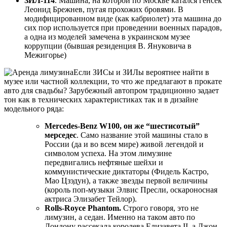
ЗИЛ-114
. Машина, на которой по Москве катался генсек
Леонид Брежнев, пугая прохожих бровями. В
модифицированном виде (как кабриолет) эта машина до
сих пор используется при проведении военных парадов,
а одна из моделей замечена в украинском музее
коррупции (бывшая резиденция В. Януковича в
Межигорье)
Если ЗИСы и ЗИЛы вероятнее найти в
музее или частной коллекции, то что же предлагают в прокате
авто для свадьбы? Зарубежный автопром традиционно задает
тон как в технических характеристиках так и в дизайне
модельного ряда:
Mercedes-Benz W100, он же “шестисотый”
мерседес
. Само название этой машины стало в
России (да и во всем мире) живой легендой и
символом успеха. На этом лимузине
передвигались нефтяные шейхи и
коммунистические диктаторы (Фидель Кастро,
Мао Цзэдун), а также звезды первой величины
(король поп-музыки Элвис Пресли, оскароносная
актриса Элизабет Тейлор).
Rolls-Royce Phantom.
Строго говоря, это не
лимузин, а седан. Именно на таком авто по
Лондону рассекала королева Елизавета II, а Джон