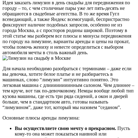
Идея заказать лимузин в день свадьбы для передвижения по
городу – то, с чем столичные пары уже лет пять-десять не
обращаются в свадебные агентства. В то же время Гугл
всеведающий, а также Яндекс всемогущий, беспристрастно
фиксируют наличие подобных запросов, особенно не из
города Москва, а с просторов родины широкой. Поэтому в
этой статье мы разберем все плюсы и минусы передвижения
по городу на лимузине, варианты аренды и цены на прокат,
чтобы помочь жениху и невесте определиться с выбором
автомобиля мечты в столь важный день.
Для начала необходимо разобраться с терминами – даже если
вы девочка, хотите белое платье и не разбираетесь в
машинках, слово “лимузин” интуитивно понятно. Это
легковая машина с длиииииииинным салоном. Чем длиннее –
тем круче, вот так по-девочковому. Немцы вообще любой тип
кузова машины, где есть три ряда сидений, а окон и дверей
больше, чем в стандартном авто, готовы называть
“лимузином”, даже тот, который мы назовем “седаном”.
Основные плюсы аренды лимузина:
Вы осуществляете свою мечту о прекрасном.
Пусть
кому-то она может показаться наивной или