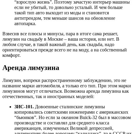
“взрослую жизнь”. Поэтому зачастую интерьер машины
если не убитый, то довольно усталый. И чем больше
такой тип авто выходит из моды и становится
антитрендом, тем меньше шансов на обновление
автопарка.
Взвесив все плюсы и минусы, пара в итоге сама решает,
лимузин на свадьбу в Москве – ваша история, или нет. В
любом случае, в такой важный день, как свадьба, надо
ориентироваться прежде всего не на моду, а на собственный
комфорт.
Аренда лимузина
Лимузин, вопреки распространенному заблуждению, это не
название марки автомобиля, а только его тип. При этом марки
лимузинов могут отличаться. Возможна аренда лимузина как
отечественных, так и иностранных моделей:
ЗИС-101.
Довоенные сталинские лимузины
копировались советскими инженерами с американских
“бьюиков”. Но если за океаном Buick-32 был в массовом
производстве и составлял для среднего класса
американцев, измученных Великой депрессией,
альтернативу более дорогому “кадиллаку”, то в СССР их