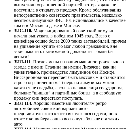
выпустили ограниченной партией, которая даже не
поступила в открытую продажу. Кроме обслуживания
непосредственно советского правительства, несколько
десятков лимузинов ЗИС-101 использовались в качестве
такси в Москве и даже в Минске.
ЗИС-110.
Модифицированный советский лимузин
начали выпускать в победном 1945 году, Всего с
конвейера сошло более 2000 таких автомобилей, причем
на удивление купить его мог любой гражданин, вне
зависимости от занимаемой должности – были бы
деньги!
ЗИЛ-111
. После смены названия машиностроительного
завода с имени Сталина на имени Лихачева, как ни
удивительно, производство лимузинов без Иосифа
Виссарионовича перестает быть массовым и становится
строго ограниченным. Теперь на лимузинах могли
кататься не свадьбы, а только первые лица государства,
большие “шишки” и партийные бонзы, а в свободную
продажу они перестают поступать.
ЗИЛ-114
. Хорошо известный любителям ретро-
автомобилей советский вариант авто
представительского класса выпускался годами, но в
итоге с конвейера сошло всего чуть больше ста таких
авто.