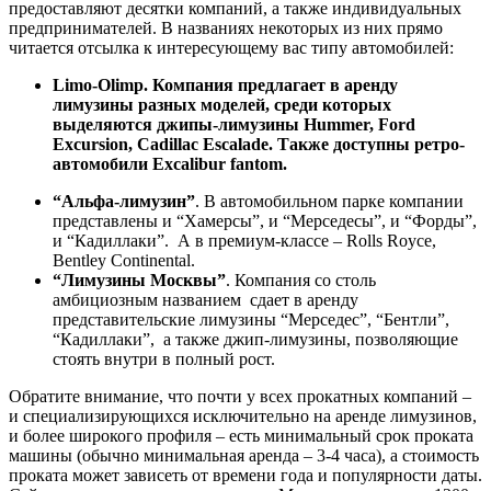
предоставляют десятки компаний, а также индивидуальных
предпринимателей. В названиях некоторых из них прямо
читается отсылка к интересующему вас типу автомобилей:
Limo-Olimp. Компания предлагает в аренду
лимузины разных моделей, среди которых
выделяются джипы-лимузины Hummer, Ford
Excursion, Cadillac Escalade. Также доступны ретро-
автомобили Excalibur fantom.
“Альфа-лимузин”
. В автомобильном парке компании
представлены и “Хамерсы”, и “Мерседесы”, и “Форды”,
и “Кадиллаки”. А в премиум-классе – Rolls Royce,
Bentley Continental.
“Лимузины Москвы”
. Компания со столь
амбициозным названием сдает в аренду
представительские лимузины “Мерседес”, “Бентли”,
“Кадиллаки”, а также джип-лимузины, позволяющие
стоять внутри в полный рост.
Обратите внимание, что почти у всех прокатных компаний –
и специализирующихся исключительно на аренде лимузинов,
и более широкого профиля – есть минимальный срок проката
машины (обычно минимальная аренда – 3-4 часа), а стоимость
проката может зависеть от времени года и популярности даты.