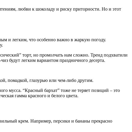
чтениям, любви к шоколаду и риску приторности. Но и этот
чным и легким, что особенно важно в жаркую погоду.
у.
ссический” торт, но промолчать нам сложно. Тренд подхватили
-чиз будут легким вариантом праздничного десерта.
кой, помадкой, глазурью или чем-либо другим.
го мусса. “Красный бархат” тоже не теряет позиций – это
еская гамма красного и белого цвета.
авильный крем. Например, персики и бананы прекрасно