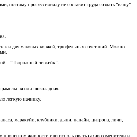
и, поэтому профессионалу не составит труда создать “вашу”
ва.
 так и для маковых коржей, трюфельных сочетаний. Можно
ями.
ной – “Творожный чизкейк”.
карамельная или шоколадная.
вую легкую начинку.
анаса, маракуйи, клубники, дыни, папайи, цитрона, личи,
им процентом жирности или использовать сахарозаменители и