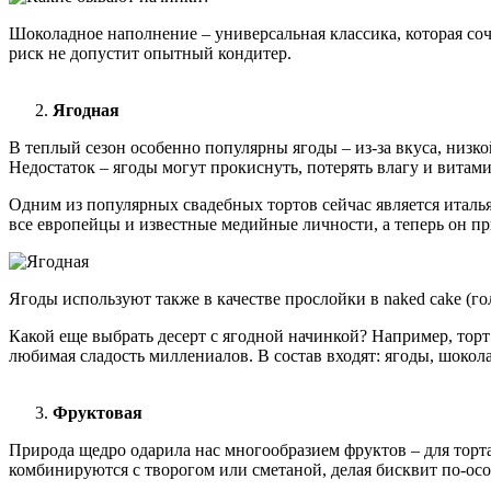
Шоколадное наполнение – универсальная классика, которая соч
риск не допустит опытный кондитер.
Ягодная
В теплый сезон особенно популярны ягоды – из-за вкуса, низк
Недостаток – ягоды могут прокиснуть, потерять влагу и витам
Одним из популярных свадебных тортов сейчас является италья
все европейцы и известные медийные личности, а теперь он пр
Ягоды используют также в качестве прослойки в naked cake (г
Какой еще выбрать десерт с ягодной начинкой? Например, торт
любимая сладость миллениалов. В состав входят: ягоды, шокол
Фруктовая
Природа щедро одарила нас многообразием фруктов – для торт
комбинируются с творогом или сметаной, делая бисквит по-о