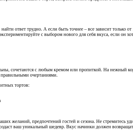
найти ответ трудно. А если быть точнее – все зависит только о
кспериментируйте с выбором нового для себя вкуса, если он хот
ьны, сочетаются с любым кремом или пропиткой. На нежный ко
с правильными очертаниями.
витных тортов:
в
аших желаний, предпочтений гостей и сезона. Не стремитесь уди
создаст ваш уникальный шедевр. Вкус начинки должен возвращать