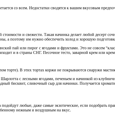
етается со всем. Недостатки сводятся к вашим вкусовым предпо
ой стоимости и свежести. Такая начинка делает любой десерт со
ины, а поэтому им нужно обеспечить холод и хорошую подготовк
нский пай или пирог с ягодами и фруктами. Это не совсем “кла
иходит и в страны СНГ. Песочное тесто, заварной крем или крем
олом торте). В этих тортах коржи не покрываются снаружи масти
 Шарлотта с лесными ягодами, печеньем и начинкой из клубнично
адный бисквит, сливочный сыр для начинки. Получается хроматич
а подойдут любые, даже самые экзотические, если подобрать пр
собенному нежным и воздушным на вкус.