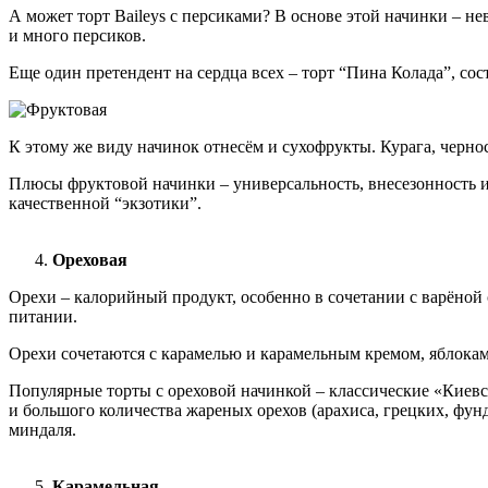
А может торт Baileys с персиками? В основе этой начинки – не
и много персиков.
Еще один претендент на сердца всех – торт “Пина Колада”, сос
К этому же виду начинок отнесём и сухофрукты. Курага, черн
Плюсы фруктовой начинки – универсальность, внесезонность 
качественной “экзотики”.
Ореховая
Орехи – калорийный продукт, особенно в сочетании с варёной 
питании.
Орехи сочетаются с карамелью и карамельным кремом, яблокам
Популярные торты с ореховой начинкой – классические «Киевс
и большого количества жареных орехов (арахиса, грецких, фун
миндаля.
Карамельная