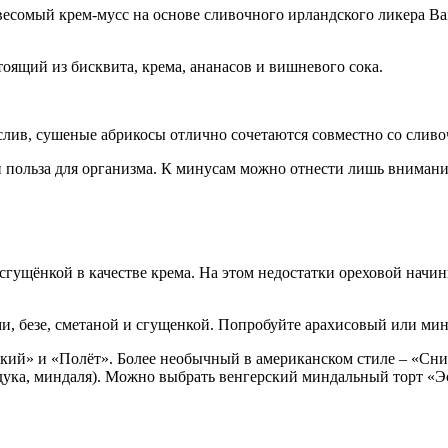
весомый крем-мусс на основе сливочного ирландского ликера Bail
тоящий из бисквита, крема, ананасов и вишневого сока.
ослив, сушеные абрикосы отлично сочетаются совместно со сли
и польза для организма. К минусам можно отнести лишь вниман
сгущёнкой в качестве крема. На этом недостатки ореховой начин
и, безе, сметаной и сгущенкой. Попробуйте арахисовый или мин
кий» и «Полёт». Более необычный в американском стиле – «Сник
дука, миндаля). Можно выбрать венгерский миндальный торт «Эст