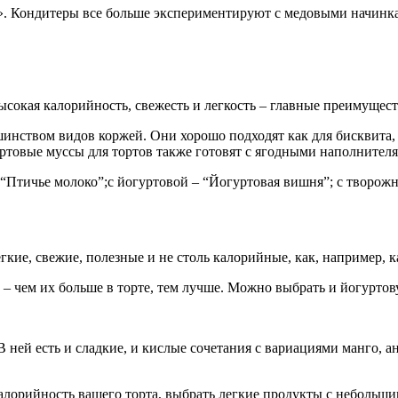
. Кондитеры все больше экспериментируют с медовыми начинкам
сокая калорийность, свежесть и легкость – главные преимущест
инством видов коржей. Они хорошо подходят как для бисквита,
товые муссы для тортов также готовят с ягодными наполнител
 “Птичье молоко”;с йогуртовой – “Йогуртовая вишня”; с творож
кие, свежие, полезные и не столь калорийные, как, например, 
 – чем их больше в торте, тем лучше. Можно выбрать и йогурто
ней есть и сладкие, и кислые сочетания с вариациями манго, ан
калорийность вашего торта, выбрать легкие продукты с небольш