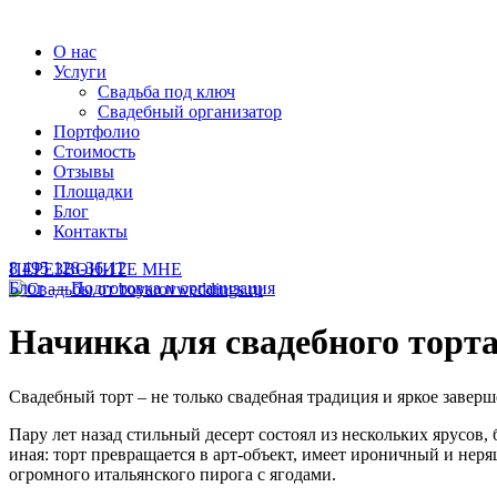
О нас
Услуги
Свадьба под ключ
Свадебный организатор
Портфолио
Стоимость
Отзывы
Площадки
Блог
Контакты
8 495 128-36-12
ПЕРЕЗВОНИТЕ МНЕ
Блог
—
Подготовка и организация
Начинка для свадебного торт
Свадебный торт – не только свадебная традиция и яркое завер
Пару лет назад стильный десерт состоял из нескольких ярусов,
иная: торт превращается в арт-объект, имеет ироничный и не
огромного итальянского пирога с ягодами.