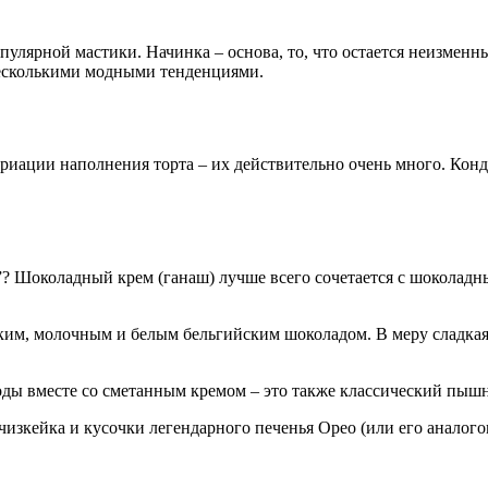
пулярной мастики. Начинка – основа, то, что остается неизмен
несколькими модными тенденциями.
ариации наполнения торта – их действительно очень много. Ко
? Шоколадный крем (ганаш) лучше всего сочетается с шоколадн
рьким, молочным и белым бельгийским шоколадом. В меру сладка
оды вместе со сметанным кремом – это также классический пыш
изкейка и кусочки легендарного печенья Орео (или его аналого