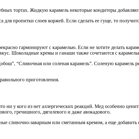
адебных тортах. Жидкую карамель некоторые кондитеры добавляют
са для пропитки слоев коржей. Если сделать ее гуще, то получи
рекрасно гармонируют с карамелью. Если не хотите делать кара
 вкус. Шоколадные кремы и ганаши также сочетаются с карамель
обош”, “Сливочная или соленая карамель”. Соленую карамель р
правильного приготовления.
что ни у кого из нет аллергических реакций. Мед особенно цени
кового, гречишного, дягилевого и даже авокадового.
ые сливочно-заварным или сметанным кремом, а еще добавить 