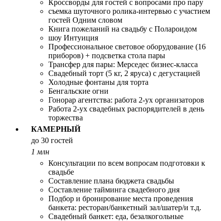
Кроссворды для гостей с вопросами про пару
съемка шуточного ролика-интервью с участием
гостей Одним словом
Книга пожеланий на свадьбу с Полароидом
шоу Интуиция
Профессиональное световое оборудование (16
приборов) + подсветка стола пары
Трансфер для пары: Мерседес бизнес-класса
Свадебный торт (5 кг, 2 яруса) с дегустацией
Холодные фонтаны для торта
Бенгальские огни
Гонорар агентства: работа 2-ух организаторов
Работа 2-ух свадебных распорядителей в день
торжества
КАМЕРНЫЙ
до 30 гостей
1 млн
Консультации по всем вопросам подготовки к
свадьбе
Составление плана бюджета свадьбы
Составление тайминга свадебного дня
Подбор и бронирование места проведения
банкета: ресторан/банкетный зал/шатер/и т.д.
Свадебный банкет: еда, безалкогольные