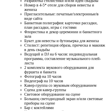
Разработка стилистики и/или идеи свадьбы
Номер в 4-5* отеле для сборов невесты и
жениха
Пригласительные: печатные/электронные/в
виде сайта
Банкетная полиграфия: карточки рассадки,
план рассадки, игры с гостями
Флористика и декор церемонии и банкетного
зала
Букет для невесты и бутоньерка для жениха
Стилист: репетиция образа, прическа и макияж
в день свадьбы
Ведущий и DJ на 6 часов: индивидуальная
программа, составление музыкального плей-
листа
2 комплекта звукового оборудования для
фуршета и банкета
Фотограф на 10 часов
Видеограф на 10 часов
Кавер-группа со звуковым оборудованием
Сцена для кавер-группы
Световое оборудование на сцене
Большоц светодиодный экран и/или световые
приборы на сцене
Бар с коктейлями