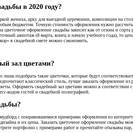
адьбы в 2020 году?
еркой жениха, арку для выездной церемонии, композиции на стол
юбым бюджетом. Точную стоимость оформления нужно рассчитыва
а цветочное оформление свадьбы зависит как от сезона и сорта ра
еточный ажиотаж (8 марта, конец и начало учебного года), то це
екор» в свадебной смете можно сэкономить.
ый зал цветами?
о лишь подобрать такие цветочки, которые будут соответствов
дпочитают классический стиль, лучше заказать оформление из р
хоцветы. Оформить свадебный зал цветами можно в соответствии
ресс-кодом гостей и свадебной полиграфией.
адьбы?
ть мудборд с понравившимися примерами оформления из интерне
 дизайна и их цены. Заказать цветочное оформление свадьбы мо
отрите портфолио с примерами работ и прочитайте отызывы пар,