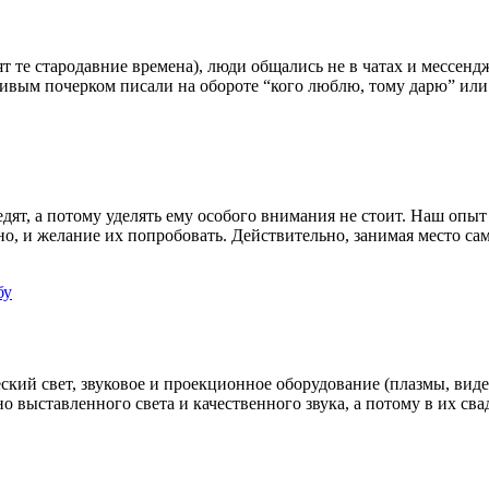
ят те стародавние времена), люди общались не в чатах и мессе
сивым почерком писали на обороте “кого люблю, тому дарю” или
дят, а потому уделять ему особого внимания не стоит. Наш опы
но, и желание их попробовать. Действительно, занимая место с
кий свет, звуковое и проекционное оборудование (плазмы, видео
ыставленного света и качественного звука, а потому в их сваде