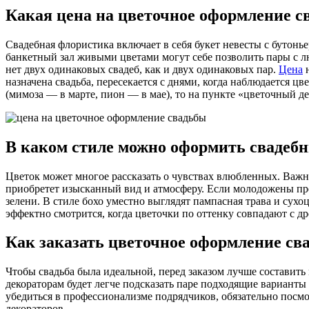
Какая цена на цветочное оформление св
Свадебная флористика включает в себя букет невесты с бутонь
банкетный зал живыми цветами могут себе позволить пары с л
нет двух одинаковых свадеб, как и двух одинаковых пар.
Цена
н
назначена свадьба, пересекается с днями, когда наблюдается цв
(мимоза — в марте, пион — в мае), то на пункте «цветочный д
В каком стиле можно оформить свадебн
Цветок может многое рассказать о чувствах влюбленных. Важн
приобретет изысканный вид и атмосферу. Если молодожены пре
зелени. В стиле бохо уместно выглядят пампасная трава и су
эффектно смотрится, когда цветочки по оттенку совпадают с д
Как заказать цветочное оформление св
Чтобы свадьба была идеальной, перед заказом лучше состави
декораторам будет легче подсказать паре подходящие варианты
убедиться в профессионализме подрядчиков, обязательно посм
декораторов.