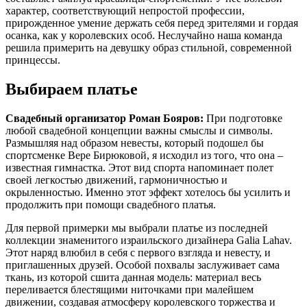
характер, соответствующий непростой профессии,
прирожденное умение держать себя перед зрителями и гордая
осанка, как у королевских особ. Неслучайно наша команда
решила примерить на девушку образ стильной, современной
принцессы.
Выбираем платье
Свадебный организатор Роман Бояров:
При подготовке
любой свадебной концепции важны смыслы и символы.
Размышляя над образом невесты, который подошел бы
спортсменке Вере Бирюковой, я исходил из того, что она –
известная гимнастка. Этот вид спорта напоминает полет
своей легкостью движений, гармоничностью и
окрыленностью. Именно этот эффект хотелось бы усилить и
продолжить при помощи свадебного платья.
Для первой примерки мы выбрали платье из последней
коллекции знаменитого израильского дизайнера Galia Lahav.
Этот наряд влюбил в себя с первого взгляда и невесту, и
приглашенных друзей. Особой похвалы заслуживает сама
ткань, из которой сшита данная модель: материал весь
переливается блестящими ниточками при малейшем
движении, создавая атмосферу королевского торжества и