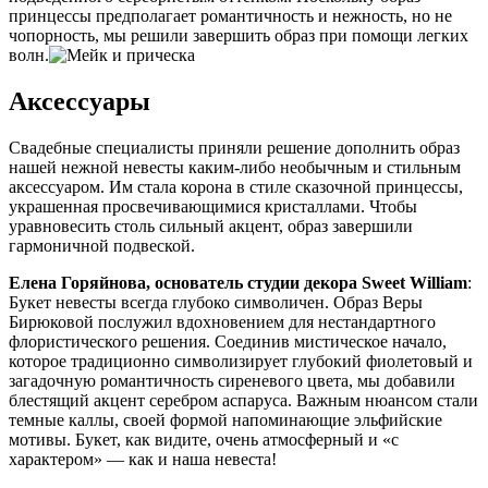
принцессы предполагает романтичность и нежность, но не
чопорность, мы решили завершить образ при помощи легких
волн.
Аксессуары
Свадебные специалисты приняли решение дополнить образ
нашей нежной невесты каким-либо необычным и стильным
аксессуаром. Им стала корона в стиле сказочной принцессы,
украшенная просвечивающимися кристаллами. Чтобы
уравновесить столь сильный акцент, образ завершили
гармоничной подвеской.
Елена Горяйнова, основатель студии декора Sweet William
:
Букет невесты всегда глубоко символичен. Образ Веры
Бирюковой послужил вдохновением для нестандартного
флористического решения. Соединив мистическое начало,
которое традиционно символизирует глубокий фиолетовый и
загадочную романтичность сиреневого цвета, мы добавили
блестящий акцент серебром аспаруса. Важным нюансом стали
темные каллы, своей формой напоминающие эльфийские
мотивы. Букет, как видите, очень атмосферный и «с
характером» — как и наша невеста!