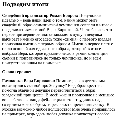
Подводим итоги
Свадебный организатор Роман Бояров:
Получилось
идеально – ведь наши идеи о том, каким может быть
свадебный образ олимпийской чемпионки совпали в итоге с
представлениями самой Веры Бирюковой. Часто бывает, что
первое примерянное платье западает в душу и девушка
выбирает именно его: здесь тоже «химия» с первого взгляда
произошла именно с первым образом. Именно первое платье
стало основой для идеального образа, который в итоге
выбрала Вера, которое идеально легло в рамки концепции
съемки и понравилось не только чемпионке, но и всем
присутствовавшим на примерке.
Слово героине:
Гимнастка Вера Бирюкова:
Помните, как в детстве мы
восхищались сказкой про Золушку? Ее добрая крестная
помогла обычной девушке перевоплотиться в образ
загадочной принцессы. В моей жизни произошло не меньшее
волшебство: команда фей-специалистов трудились над
созданием моего образа, и реальность превзошла сказку! В
Москве возможно любое волшебство! Мне очень понравилось
на примерке, ведь здесь любая девушка почувствует особое