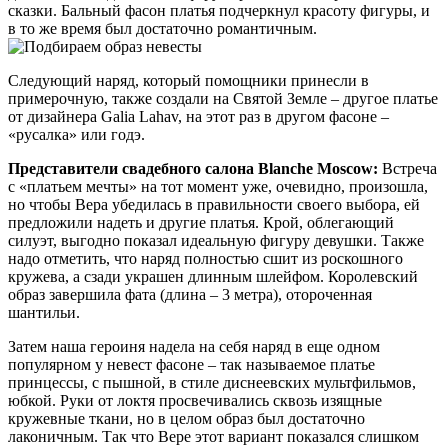
сказки. Бальный фасон платья подчеркнул красоту фигуры, и
в то же время был достаточно романтичным.
Следующий наряд, который помощники принесли в
примерочную, также создали на Святой Земле – другое платье
от дизайнера Galia Lahav, на этот раз в другом фасоне –
«русалка» или годэ.
Представители свадебного салона Blanche Moscow:
Встреча
с «платьем мечты» на тот момент уже, очевидно, произошла,
но чтобы Вера убедилась в правильности своего выбора, ей
предложили надеть и другие платья. Крой, облегающий
силуэт, выгодно показал идеальную фигуру девушки. Также
надо отметить, что наряд полностью сшит из роскошного
кружева, а сзади украшен длинным шлейфом. Королевский
образ завершила фата (длина – 3 метра), отороченная
шантильи.
Затем наша героиня надела на себя наряд в еще одном
популярном у невест фасоне – так называемое платье
принцессы, с пышной, в стиле диснеевских мультфильмов,
юбкой. Руки от локтя просвечивались сквозь изящные
кружевные ткани, но в целом образ был достаточно
лаконичным. Так что Вере этот вариант показался слишком