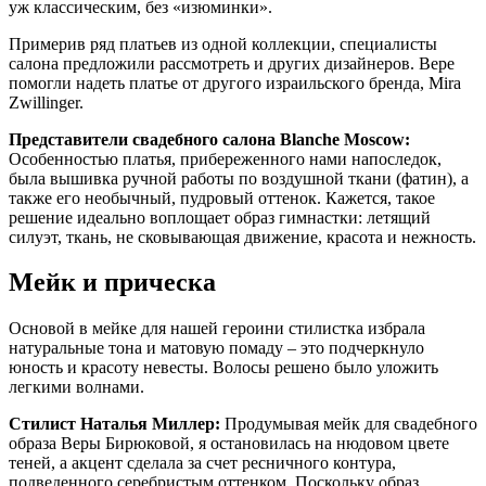
уж классическим, без «изюминки».
Примерив ряд платьев из одной коллекции, специалисты
салона предложили рассмотреть и других дизайнеров. Вере
помогли надеть платье от другого израильского бренда, Mira
Zwillinger.
Представители свадебного салона Blanche Moscow:
Особенностью платья, прибереженного нами напоследок,
была вышивка ручной работы по воздушной ткани (фатин), а
также его необычный, пудровый оттенок. Кажется, такое
решение идеально воплощает образ гимнастки: летящий
силуэт, ткань, не сковывающая движение, красота и нежность.
Мейк и прическа
Основой в мейке для нашей героини стилистка избрала
натуральные тона и матовую помаду – это подчеркнуло
юность и красоту невесты. Волосы решено было уложить
легкими волнами.
Стилист Наталья Миллер:
Продумывая мейк для свадебного
образа Веры Бирюковой, я остановилась на нюдовом цвете
теней, а акцент сделала за счет ресничного контура,
подведенного серебристым оттенком. Поскольку образ