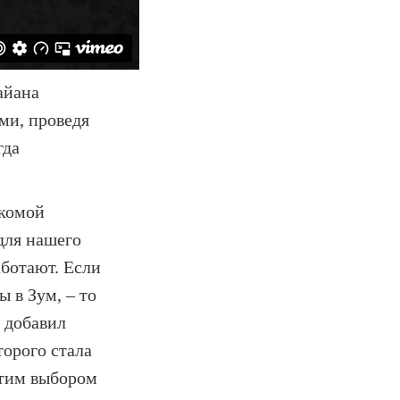
айана
ми, проведя
гда
акомой
для нашего
аботают. Если
 в Зум, – то
 добавил
торого стала
этим выбором