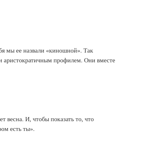
бя мы ее назвали «киношной». Так
м и аристократичным профилем. Они вместе
т весна. И, чтобы показать то, что
ром есть ты».