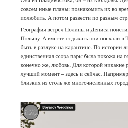
Она из Владивостока, он – из Молдовы. Ден
совсем иные планы: познакомить их во врем
полюбить. А потом развести по разным стра
География встреч Полины и Дениса поисти
Польшу. А вместе отдыхать они поехали в 
быть в разлуке на карантине. По истории 
единственная ссора пары была похожа на ге
конечно же, любовь. Для которой никакие р
лучший момент – здесь и сейчас. Например
близких из столь же многочисленных городо