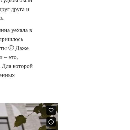
у судьбы были
друг друга и
ь.
ина уехала в
 пришлось
рты 🙂 Даже
 – это,
. Для которой
ленных