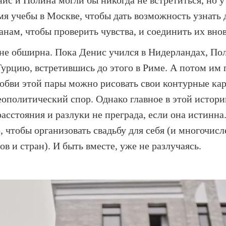
ис и Полина могли бы никогда не встретиться, но 
я учебы в Москве, чтобы дать возможность узнать 
нам, чтобы проверить чувства, и соединить их внов
не обширна. Пока Денис учился в Нидерландах, Пол
Турцию, встретившись до этого в Риме. А потом им
любви этой пары можно рисовать свои контурные ка
ополитический спор. Однако главное в этой истории
асстояния и разлуки не преграда, если она истинна
, чтобы организовать свадьбу для себя (и многочис
в и стран). И быть вместе, уже не разлучаясь.