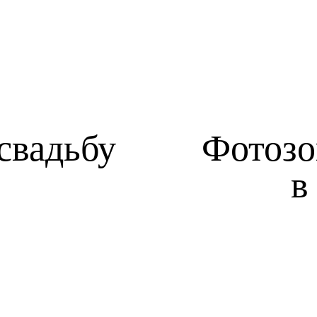
свадьбу
Фотозо
в