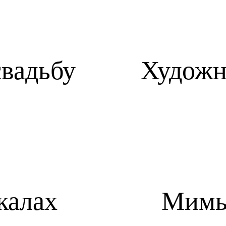
свадьбу
Художн
калах
Мимы