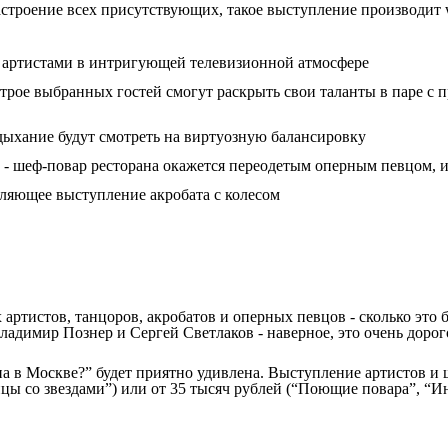
 настроение всех присутствующих, такое выступление производит
ю артистами в интригующей телевизионной атмосфере
 трое выбранных гостей смогут раскрыть свои таланты в паре с
 дыхание будут смотреть на виртуозную балансировку
- шеф-повар ресторана окажется переодетым оперным певцом, 
тляющее выступление акробата с колесом
ртистов, танцоров, акробатов и оперных певцов - сколько это 
ладимир Познер и Сергей Светлаков - наверное, это очень дорог
ена в Москве?” будет приятно удивлена. Выступление артистов и
анцы со звездами”) или от 35 тысяч рублей (“Поющие повара”, “Ин