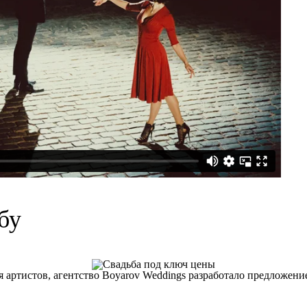
бу
артистов, агентство Boyarov Weddings разработало предложение