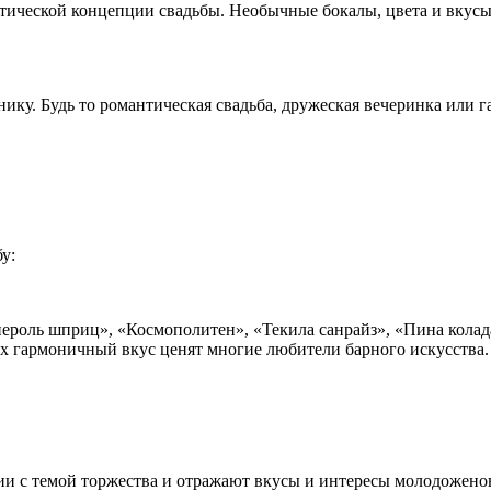
тической концепции свадьбы. Необычные бокалы, цвета и вкусы
ику. Будь то романтическая свадьба, дружеская вечеринка или 
у:
ероль шприц», «Космополитен», «Текила санрайз», «Пина колад
Их гармоничный вкус ценят многие любители барного искусства.
ии с темой торжества и отражают вкусы и интересы молодожено