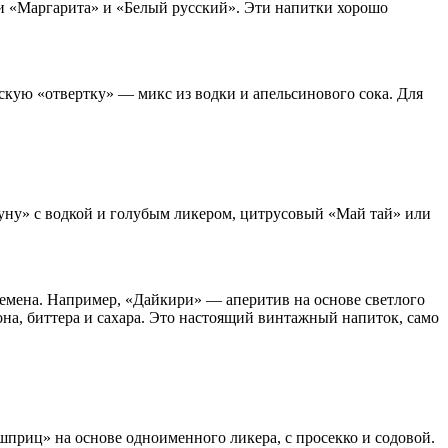
и «Маргарита» и «Белый русский». Эти напитки хорошо
скую «отвертку» — микс из водки и апельсинового сока. Для
уну» с водкой и голубым ликером, цитрусовый «Май тай» или
ремена. Например, «Дайкири» — аперитив на основе светлого
она, биттера и сахара. Это настоящий винтажный напиток, само
приц» на основе одноименного ликера, с просекко и содовой.