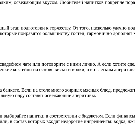
адким, освежающим вкусом. Любителей напитков покрепче пора
ный этап подготовки к торжеству. От того, насколько удачно по
 которые понравятся большинству гостей, гармонично дополнят 
вадебном чате или поговорите с ними лично. А если хотите сдел
кие коктейли на основе виски и водки, а вот легким аперитива
банкете. Если на столе много жирных мясных блюд, предложите 
еальную пару составят освежающие аперитивы.
, и выбирайте напитки в соответствии с бюджетом. Если финанс
йли, в состав которых входят недорогие ингредиенты: водка, дж