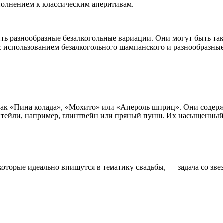
полнением к классическим аперитивам.
ить разнообразные безалкогольные вариации. Они могут быть т
с использованием безалкогольного шампанского и разнообразные
ак «Пина колада», «Мохито» или «Апероль шприц». Они содержа
октейли, например, глинтвейн или пряный пунш. Их насыщенный
оторые идеально впишутся в тематику свадьбы, — задача со зве