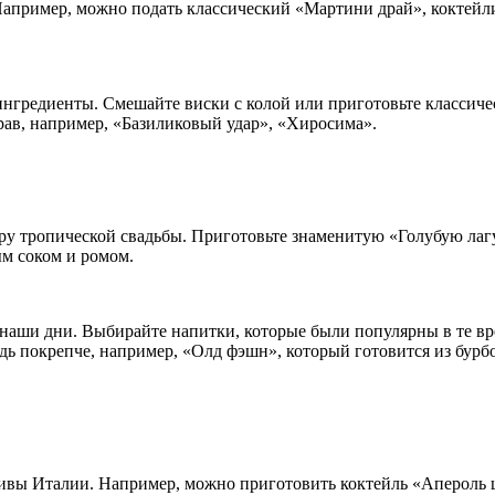
Например, можно подать классический «Мартини драй», коктейл
нгредиенты. Смешайте виски с колой или приготовьте классиче
рав, например, «Базиликовый удар», «Хиросима».
у тропической свадьбы. Приготовьте знаменитую «Голубую лаг
м соком и ромом.
 наши дни. Выбирайте напитки, которые были популярны в те в
удь покрепче, например, «Олд фэшн», который готовится из бурб
ивы Италии. Например, можно приготовить коктейль «Апероль ш